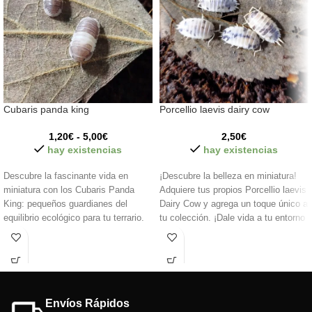
Cubaris panda king
Porcellio laevis dairy cow
1,20
€
-
5,00
€
2,50
€
hay existencias
hay existencias
Descubre la fascinante vida en
¡Descubre la belleza en miniatura!
miniatura con los Cubaris Panda
Adquiere tus propios Porcellio laevis
King: pequeños guardianes del
Dairy Cow y agrega un toque único a
equilibrio ecológico para tu terrario.
tu colección. ¡Dale vida a tu entorno
¡Dale vida a tu hábitat con estos
con estos fascinantes isópodos! 🐄
adorables y beneficiosos
compañeros!
Envíos Rápidos