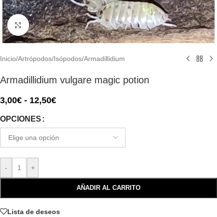
Click to enlarge
Inicio
/
Artrópodos
/
Isópodos
/
Armadillidium
Armadillidium vulgare magic potion
3,00
€
-
12,50
€
OPCIONES
-
+
AÑADIR AL CARRITO
Lista de deseos