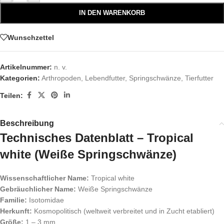
IN DEN WARENKORB
Wunschzettel
Artikelnummer:
n. v.
Kategorien:
Arthropoden
,
Lebendfutter
,
Springschwänze
,
Tierfutter
Teilen:
Beschreibung
Technisches Datenblatt – Tropical
white (Weiße Springschwänze)
Wissenschaftlicher Name:
Tropical white
Gebräuchlicher Name:
Weiße Springschwänze
Familie:
Isotomidae
Herkunft:
Kosmopolitisch (weltweit verbreitet und in Zucht etabliert)
Größe:
1 – 3 mm