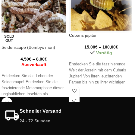
Cubaris jupiter
SOLD
OUT
15,00
€
–
100,00
€
Seidenraupe (Bombyx mori)
Vorrätig
4,50
€
–
8,00
€
Ausverkauft
Entdecken Sie die faszinierende
Welt der Asseln mit dem Cubaris
Entdecken Sie das Leben der
Jupiter! Von ihren leuchtenden
Seidenraupe! Entdecken Sie die
Farben bis hin zu ihrer wichtigen
faszinierende Metamorphose dieser
Rolle im Ökosystem sind diese
unglaublichen Insekten als
kleinen Kreaturen eine einzigartige
Lebendfutter für Haustiere und ihre
und faszinierende Ergänzung für Ihr
pädagogische Rolle. 🐛
Terrarium. Erwecken Sie Ihren Raum
Schneller Versand
mit ihrer Präsenz zum Leben! 🌿✨
24 - 72 Stunden.