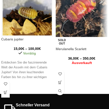
Cubaris jupiter
SOLD
OUT
15,00
€
–
100,00
€
Merulanella Scarlett
Vorrätig
36,00
€
–
350,00
€
Entdecken Sie die faszinierende
Ausverkauft
Welt der Asseln mit dem Cubaris
Jupiter! Von ihren leuchtenden
Farben bis hin zu ihrer wichtigen
Rolle im Ökosystem sind diese
kleinen Kreaturen eine einzigartige
und faszinierende Ergänzung für Ihr
Terrarium. Erwecken Sie Ihren Raum
mit ihrer Präsenz zum Leben! 🌿✨
Schneller Versand