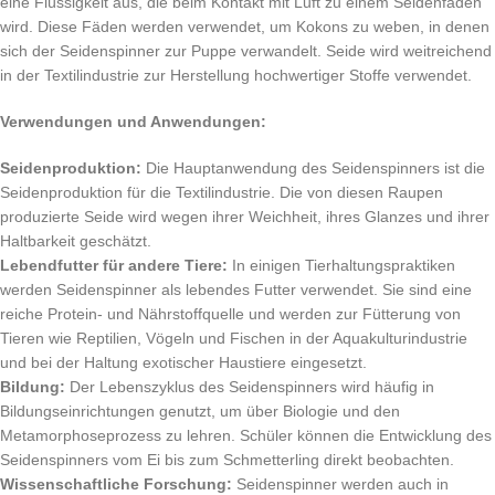
eine Flüssigkeit aus, die beim Kontakt mit Luft zu einem Seidenfaden
wird. Diese Fäden werden verwendet, um Kokons zu weben, in denen
sich der Seidenspinner zur Puppe verwandelt. Seide wird weitreichend
in der Textilindustrie zur Herstellung hochwertiger Stoffe verwendet.
Verwendungen und Anwendungen:
Seidenproduktion:
Die Hauptanwendung des Seidenspinners ist die
Seidenproduktion für die Textilindustrie. Die von diesen Raupen
produzierte Seide wird wegen ihrer Weichheit, ihres Glanzes und ihrer
Haltbarkeit geschätzt.
Lebendfutter für andere Tiere:
In einigen Tierhaltungspraktiken
werden Seidenspinner als lebendes Futter verwendet. Sie sind eine
reiche Protein- und Nährstoffquelle und werden zur Fütterung von
Tieren wie Reptilien, Vögeln und Fischen in der Aquakulturindustrie
und bei der Haltung exotischer Haustiere eingesetzt.
Bildung:
Der Lebenszyklus des Seidenspinners wird häufig in
Bildungseinrichtungen genutzt, um über Biologie und den
Metamorphoseprozess zu lehren. Schüler können die Entwicklung des
Seidenspinners vom Ei bis zum Schmetterling direkt beobachten.
Wissenschaftliche Forschung:
Seidenspinner werden auch in