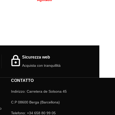
Camponotus macu
distribuzione: An
Repubblica Centr
Namibia, Arabia S
Eritrea, Etiopia,
Sicurezza web
Acquista con tranquillità
CONTATTO
Indirizzo: Carretera de Solsona 45
C.P 08600 Berga (Barcellona)
o
Telefono: +34 658 80 99 05