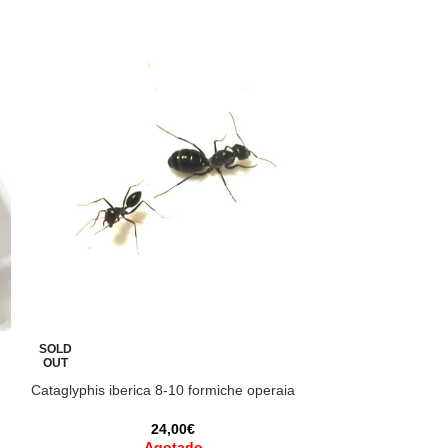
SOLD
SOLD
OUT
OUT
Cataglyphis iberica 8-10 formiche operaia
Camponotus macu
24,00
€
45
Agotado