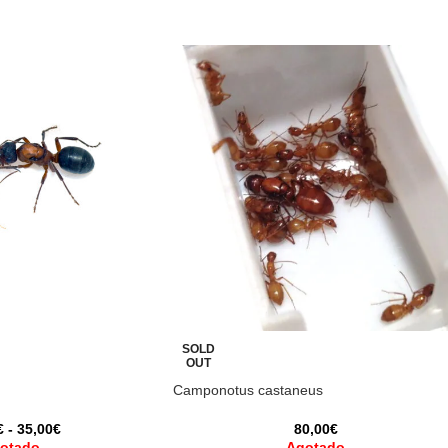
SOLD
OUT
Camponotus castaneus
€
-
35,00
€
80,00
€
otado
Agotado