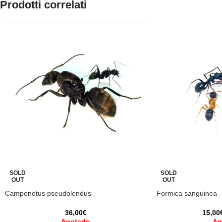
Prodotti correlati
SOLD
SOLD
OUT
OUT
Camponotus pseudolendus
Formica sanguinea
36,00
€
15,00
Agotado
Ag