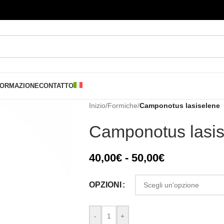
FORMAZIONE
CONTATTO
Inizio
/
Formiche
/
Camponotus lasiselene
Camponotus lasi
40,00
€
-
50,00
€
OPZIONI
-
+