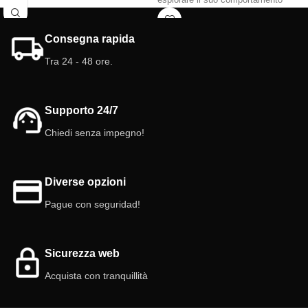
esplorare il suo comportamento
loro comportamento intrigante.
unico. Immergiti nello studio del suo
Un'aggiunta affascinante che
mimetismo, della sua agilità nella
trasformerà il tuo terrario in una vera
Consegna rapida
caccia e della sua incantevole
oasi naturale.
bellezza. Un'esperienza che risveglia
Tra 24 - 48 ore.
la curiosità e ti connette in modo
ispiratore con la natura!
Supporto 24/7
Chiedi senza impegno!
Diverse opzioni
Pague con seguridad!
Sicurezza web
Acquista con tranquillità