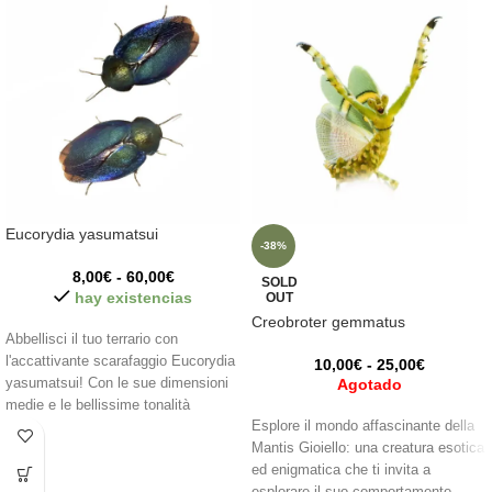
Eucorydia yasumatsui
-38%
8,00
€
-
60,00
€
SOLD
hay existencias
OUT
Creobroter gemmatus
Abbellisci il tuo terrario con
l'accattivante scarafaggio Eucorydia
10,00
€
-
25,00
€
yasumatsui! Con le sue dimensioni
Agotado
medie e le bellissime tonalità
Esplore il mondo affascinante della
bluastre sulle ali, aggiunge un tocco
Mantis Gioiello: una creatura esotica
unico al tuo terrario. Osserva la loro
ed enigmatica che ti invita a
attività notturna e meravigliati del