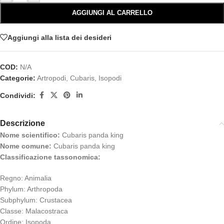
AGGIUNGI AL CARRELLO
Aggiungi alla lista dei desideri
COD:
N/A
Categorie:
Artropodi
,
Cubaris
,
Isopodi
Condividi:
Descrizione
Nome scientifico:
Cubaris panda king
Nome comune:
Cubaris panda king
Classificazione tassonomica:
Regno: Animalia
Phylum: Arthropoda
Subphylum: Crustacea
Classe: Malacostraca
Ordine: Isopoda