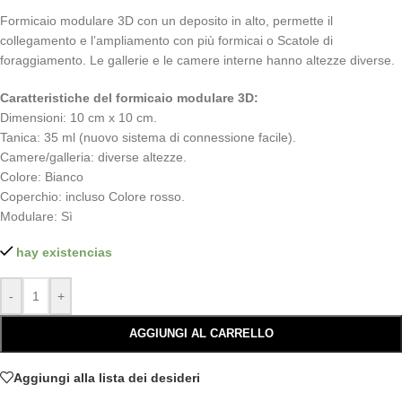
Formicaio modulare 3D con un deposito in alto, permette il
collegamento e l’ampliamento con più formicai o Scatole di
foraggiamento. Le gallerie e le camere interne hanno altezze diverse.
Caratteristiche del formicaio modulare 3D:
Dimensioni: 10 cm x 10 cm.
Tanica: 35 ml (nuovo sistema di connessione facile).
Camere/galleria: diverse altezze.
Colore: Bianco
Coperchio: incluso Colore rosso.
Modulare: Sì
hay existencias
-
+
AGGIUNGI AL CARRELLO
Aggiungi alla lista dei desideri