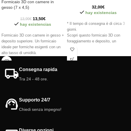
Formicaio 3D con camere in
32,00
€
gesso (7 x 4,5)
hay existencias
13,50
€
13,99
€
* Il tempo di consegna è di circa 3
hay existencias
giorni.
Formicaio 3D con camere in gesso +
Scopri questo formicaio 3D con
deposito superiore. Un formicaio
foraggiamento e deposito, un
ideale per formiche esigenti con un
formicaio completo e realistico con
alto tasso di umidità.
forme naturali e con diverse
altezze/livelli. Testato con diverse
Caratteristiche del formicaio:
specie di formiche per trovare la
Dimensioni: 7 cm x 4,5 cm.
Consegna rapida
versione più perfetta.
Camere/Galleria: GESSO
Tra 24 - 48 ore.
Deposito: 35 ml (nuovo sistema di
Caratteristiche Formicaio 3D con
connessione facile).
foraggiamento:
Colore bianco.
Dimensioni del formicaio: 10 cm x
Coperchio: colore rosso incluso
15 cm
Supporto 24/7
Porta girevole
Dimensioni foraggiamento: 9 cm x 5
cm
Chiedi senza impegno!
Deposito: 25 ml (Sistema Antclick)
Camere/Gallerie: Diversi livelli
Colore: bianco, giallo, rosa
Diverse opzioni