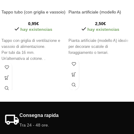
Tappo tubo (con griglia e vassoio)
Pianta artificiale (modello A)
0,95
€
2,50
€
hay existencias
hay existencias
Tappo con griglia di ventilazione e
Pianta artificiale (modello A) ideale
vassoio di alimentazione.
per decorare scatole di
Per tubi da 16 mm.
foraggiamento o terrari.
Un'alternativa al cotone. .
Viene inviato solo il tappo.
Consegna rapida
Tra 24 - 48 ore.