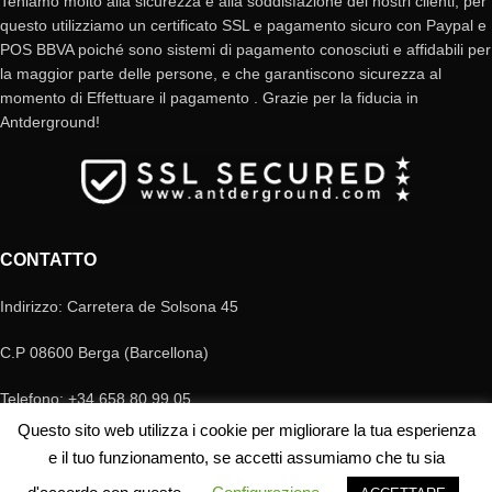
Teniamo molto alla sicurezza e alla soddisfazione dei nostri clienti, per
questo utilizziamo un certificato SSL e pagamento sicuro con Paypal e
POS BBVA poiché sono sistemi di pagamento conosciuti e affidabili per
la maggior parte delle persone, e che garantiscono sicurezza al
momento di Effettuare il pagamento . Grazie per la fiducia in
Antderground!
CONTATTO
Indirizzo: Carretera de Solsona 45
C.P 08600 Berga (Barcellona)
Telefono: +34 658 80 99 05
Questo sito web utilizza i cookie per migliorare la tua esperienza
E-mail: antderground@gmail.com
e il tuo funzionamento, se accetti assumiamo che tu sia
© Copyright Antderground 2017- 2024 ---> Nucli zoologic: 9015-1457203/2021