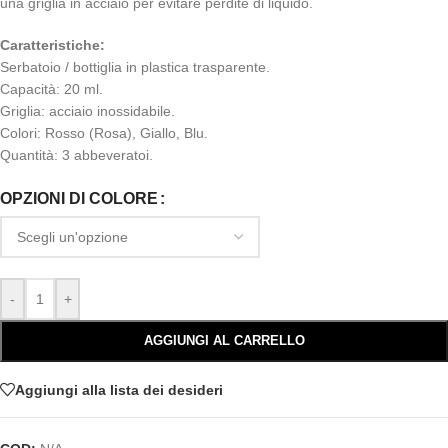
una griglia in acciaio per evitare perdite di liquido.
Caratteristiche:
Serbatoio / bottiglia in plastica trasparente.
Capacità: 20 ml.
Griglia: acciaio inossidabile.
Colori: Rosso (Rosa), Giallo, Blu.
Quantità: 3 abbeveratoi.
OPZIONI DI COLORE
-
+
AGGIUNGI AL CARRELLO
Aggiungi alla lista dei desideri