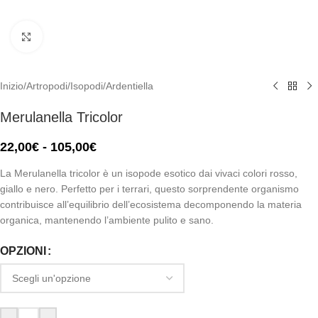
Click to enlarge
Inizio
/
Artropodi
/
Isopodi
/
Ardentiella
Merulanella Tricolor
22,00
€
-
105,00
€
La Merulanella tricolor è un isopode esotico dai vivaci colori rosso,
giallo e nero. Perfetto per i terrari, questo sorprendente organismo
contribuisce all’equilibrio dell’ecosistema decomponendo la materia
organica, mantenendo l’ambiente pulito e sano.
OPZIONI