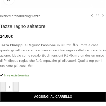
Inizio
/
Merchandising
/
Tazze
Tazza ragno saltatore
14,00
€
Tazza Phidippus Regius: Passione in 300ml!
🕷️☕ Porta a casa
questo gioiello in ceramica bianca con il tuo ragno saltatore preferito in
azione. Ideale come regalo 🎁, dimensioni 9.5x8cm e un design unico
di Phidippus regius che farà impazzire gli allevatori. Qualità top per il
tuo caffè più cool! 🕸️✨
hay existencias
-
+
AGGIUNGI AL CARRELLO