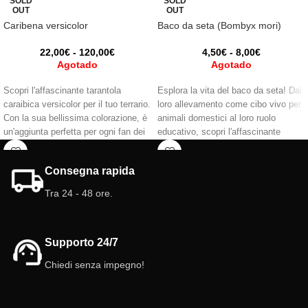
SOLD
SOLD
OUT
OUT
Caribena versicolor
Baco da seta (Bombyx mori)
22,00
€
-
120,00
€
4,50
€
-
8,00
€
Agotado
Agotado
Scopri l'affascinante tarantola
Esplora la vita del baco da seta! Dal
caraibica versicolor per il tuo terrario.
loro allevamento come cibo vivo per
Con la sua bellissima colorazione, è
animali domestici al loro ruolo
un'aggiunta perfetta per ogni fan dei
educativo, scopri l'affascinante
ragni. Si consiglia di avere
metamorfosi di questi incredibili
esperienza pregressa con tarantole o
insetti.
Consegna rapida
aracnidi in genere. Porta bellezza e
fascino al tuo spazio con questa
Tra 24 - 48 ore.
specie accattivante.
Supporto 24/7
Chiedi senza impegno!