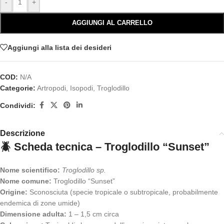
-
+
AGGIUNGI AL CARRELLO
Aggiungi alla lista dei desideri
COD:
N/A
Categorie:
Artropodi
,
Isopodi
,
Troglodillo
Condividi:
Descrizione
🪲
Scheda tecnica – Troglodillo “Sunset”
Nome scientifico:
Troglodillo sp.
Nome comune:
Troglodillo “Sunset”
Origine:
Sconosciuta (specie tropicale o subtropicale, probabilmente
endemica di zone umide)
Dimensione adulta:
1 – 1,5 cm circa