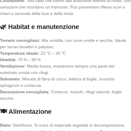
Colorazione:
Toni caldi che vanno dall’arancione intenso al rosso, con
variazioni che ricordano un tramonto. Può presentare riflessi scuri o
chiari a seconda della luce e della muta.
🌿 Habitat e manutenzione
Terrario consigliato:
Alta umidità, con zone umide e secche. Ideale
per terrari bioattivi e paludari.
Temperatura ideale:
22 °C – 26 °C
Umidità:
70 % – 90 %
Ventilazione:
Media-bassa, mantenere sempre una parte del
substrato umida con rifugi.
Substrato:
Miscela di fibra di cocco, lettiera di foglie, muschio
sphagnum e corteccia.
Decorazione consigliata:
Cortecce, muschi, rifugi naturali, foglie
secche.
🍽️ Alimentazione
Dieta:
Detritivoro. Si nutre di materiale vegetale in decomposizione,