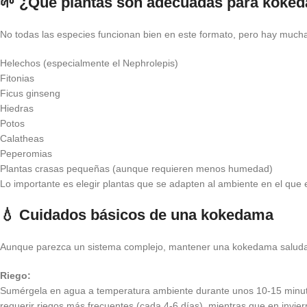
🌱 ¿Qué plantas son adecuadas para koke
No todas las especies funcionan bien en este formato, pero hay much
Helechos (especialmente el Nephrolepis)
Fitonias
Ficus ginseng
Hiedras
Potos
Calatheas
Peperomias
Plantas crasas pequeñas (aunque requieren menos humedad)
Lo importante es elegir plantas que se adapten al ambiente en el que
💧 Cuidados básicos de una kokedama
Aunque parezca un sistema complejo, mantener una kokedama saludabl
Riego:
Sumérgela en agua a temperatura ambiente durante unos 10-15 minutos,
requerir riegos más frecuentes (cada 4-6 días), mientras que en invi