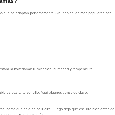
damas?
as que se adaptan perfectamente. Algunas de las más populares son:
 estará la kokedama: iluminación, humedad y temperatura.
e es bastante sencillo. Aquí algunos consejos clave:
 hasta que deje de salir aire. Luego deja que escurra bien antes de v
erno pueden espaciarse más.