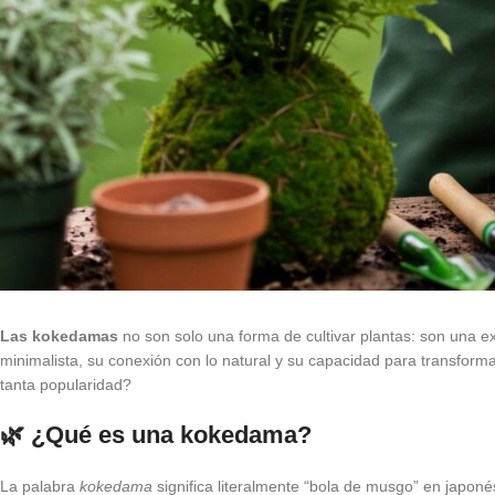
Las kokedamas
no son solo una forma de cultivar plantas: son una ex
minimalista, su conexión con lo natural y su capacidad para transfor
tanta popularidad?
🌿 ¿Qué es una kokedama?
La palabra
kokedama
significa literalmente “bola de musgo” en japoné