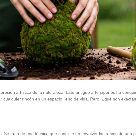
presión artística de la naturaleza. Este antiguo arte japonés ha conq
mar cualquier rincón en un espacio lleno de vida. Pero, ¿qué son exa
s. Se trata de una técnica que consiste en envolver las raíces de una p