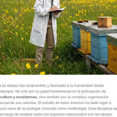
Las abejas han sorprendido y fascinado a la humanidad desde
siempre. No solo por su papel fundamental en la polinización de
cultivos y ecosistemas
, sino también por la compleja organización
social de sus colonias. El estudio de estos insectos ha dado lugar a
una rama de la zoología conocida como
melittología
. Esta disciplina se
encarga de analizar todos los aspectos relacionados con las abejas: