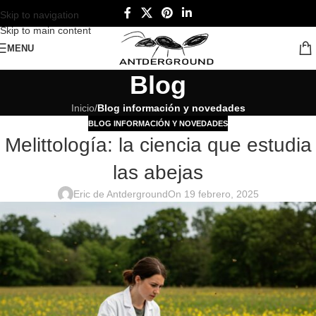
Skip to navigation
Skip to main content
MENU
Blog
Inicio
/
Blog información y novedades
BLOG INFORMACIÓN Y NOVEDADES
Melittología: la ciencia que estudia
las abejas
Eric de Antderground
On 19 febrero, 2025