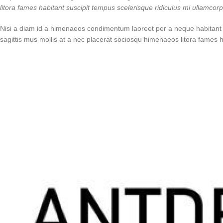
litora fames habitant suscipit tempus scelerisque ridiculus mi ullamcor
Nisi a diam id a himenaeos condimentum laoreet per a neque habitant leo 
sagittis mus mollis at a nec placerat sociosqu himenaeos litora fames 