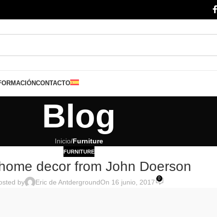
FORMACIÓN
CONTACTO
Blog
Inicio
/
Furniture
FURNITURE
home decor from John Doerson
0
osted by
Eric de Antderground
On 16 junio, 2017