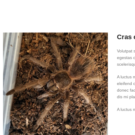
Cras 
Volutpat 
egestas c
scelerisq
A luctus 
eleifend
donec fac
dis mi pl
A luctus 