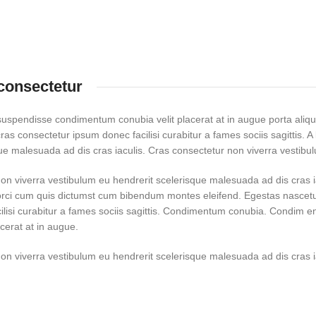
consectetur
suspendisse condimentum conubia velit placerat at in augue porta al
ras consectetur ipsum donec facilisi curabitur a fames sociis sagittis. A
ue malesuada ad dis cras iaculis. Cras consectetur non viverra vestibu
non viverra vestibulum eu hendrerit scelerisque malesuada ad dis cras 
 orci cum quis dictumst cum bibendum montes eleifend. Egestas nasc
ilisi curabitur a fames sociis sagittis. Condimentum conubia. Condim en
acerat at in augue.
non viverra vestibulum eu hendrerit scelerisque malesuada ad dis cras i