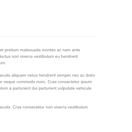
iquet pretium malesuada montes ac nam ante
 luctus non viverra vestibulum eu hendrerit
lum.
iaculis aliquam netus hendrerit semper nec ac dolor
etur neque commodo nunc. Cras consectetur ipsum
tum a parturient dui parturient vulputate vehicula
aculis. Cras consectetur non viverra vestibulum.