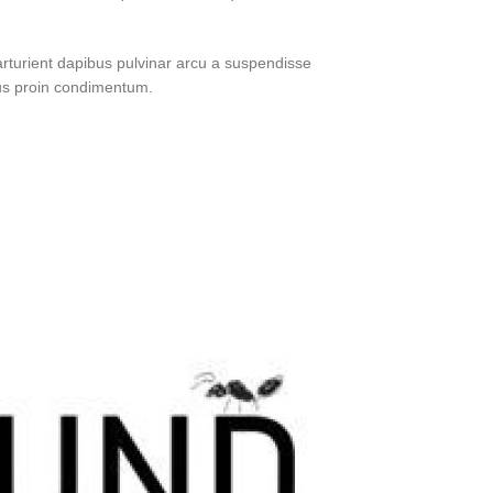
parturient dapibus pulvinar arcu a suspendisse
ulus proin condimentum.