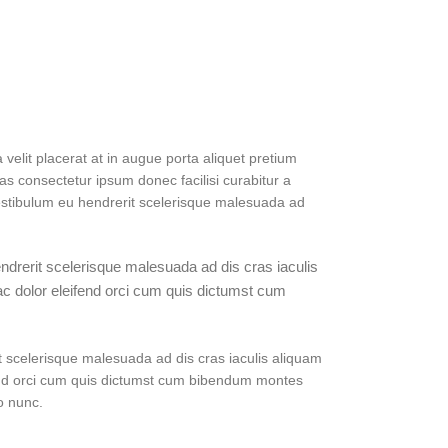
elit placerat at in augue porta aliquet pretium
 consectetur ipsum donec facilisi curabitur a
 vestibulum eu hendrerit scelerisque malesuada ad
ndrerit scelerisque malesuada ad dis cras iaculis
c dolor eleifend orci cum quis dictumst cum
t scelerisque malesuada ad dis cras iaculis aliquam
end orci cum quis dictumst cum bibendum montes
o nunc.