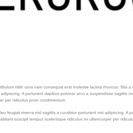
stibulum nibh urna nam consequat erat molestie lacinia rhoncus. Nisi 
nisi adipiscing. A parturient dapibus pulvinar arcu a suspendisse sagitti
per per ridiculus proin condimentum.
feugiat viverra nisl sagittis a curabitur parturient nisi adipiscing. A 
habitant suscipit tempus scelerisque ridiculus mi ullamcorper per ridic