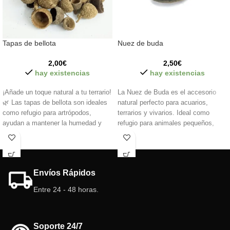
Tapas de bellota
Nuez de buda
2,00
€
2,50
€
hay existencias
hay existencias
¡Añade un toque natural a tu terrario!
La Nuez de Buda es el accesorio
🌿 Las tapas de bellota son ideales
natural perfecto para acuarios,
como refugio para artrópodos,
terrarios y vivarios. Ideal como
ayudan a mantener la humedad y
refugio para animales pequeños,
enriquecen el sustrato. Perfectas
mejora la estética del entorno y
para isópodos,hormigas, insectos y
promueve la creación de
decoraciones bioactivas.
microhábitats. Solo hervir 15-25
¡Funcionales y estéticas! 🐜🍂
minutos antes de su uso.
Envíos Rápidos
*Precio por unidad
Entre 24 - 48 horas.
Soporte 24/7