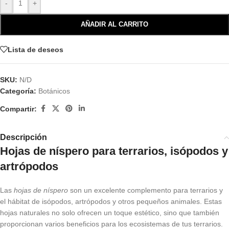
-
+
AÑADIR AL CARRITO
Lista de deseos
SKU:
N/D
Categoría:
Botánicos
Compartir:
Descripción
Hojas de níspero para terrarios, isópodos y
artrópodos
Las
hojas de níspero
son un excelente complemento para terrarios y
el hábitat de isópodos, artrópodos y otros pequeños animales. Estas
hojas naturales no solo ofrecen un toque estético, sino que también
proporcionan varios beneficios para los ecosistemas de tus terrarios.