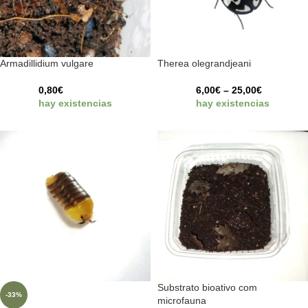
Armadillidium vulgare
Therea olegrandjeani
0,80
€
6,00
€
–
25,00
€
hay existencias
hay existencias
Substrato bioativo com
-33%
microfauna