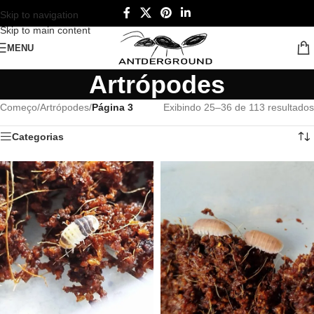
Skip to navigation
Skip to main content
MENU
Artrópodes
Começo
/
Artrópodes
/
Página 3
Exibindo 25–36 de 113 resultados
Categorias