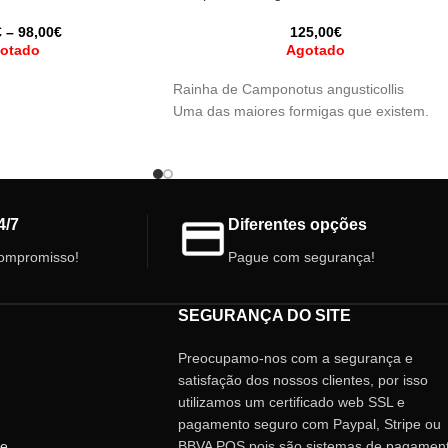
€
–
98,00
€
125,00
€
otado
Agotado
Rainha de Camponotus angusticollis
Uma das maiores formigas que existem.
4/7
Diferentes opções
ompromisso!
Pague com segurança!
SEGURANÇA DO SITE
Preocupamo-nos com a segurança e
satisfação dos nossos clientes, por isso
utilizamos um certificado web SSL e
pagamento seguro com Paypal, Stripe ou
de
BBVA POS pois são sistemas de pagamen