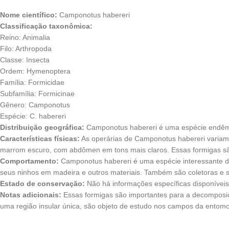
Nome científico:
Camponotus habereri
Classificação taxonômica:
Reino: Animalia
Filo: Arthropoda
Classe: Insecta
Ordem: Hymenoptera
Família: Formicidae
Subfamília: Formicinae
Gênero: Camponotus
Espécie: C. habereri
Distribuição geográfica:
Camponotus habereri é uma espécie endêmic
Características físicas:
As operárias de Camponotus habereri variam
marrom escuro, com abdômen em tons mais claros. Essas formigas são 
Comportamento:
Camponotus habereri é uma espécie interessante de
seus ninhos em madeira e outros materiais. Também são coletoras e s
Estado de conservação:
Não há informações específicas disponívei
Notas adicionais:
Essas formigas são importantes para a decomposi
uma região insular única, são objeto de estudo nos campos da entomol