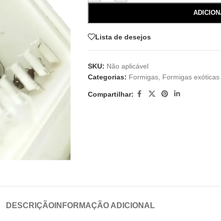
ADICIO
Lista de desejos
SKU:
Não aplicável
Categorias:
Formigas
,
Formigas exóticas
Compartilhar:
DESCRIÇÃO
INFORMAÇÃO ADICIONAL