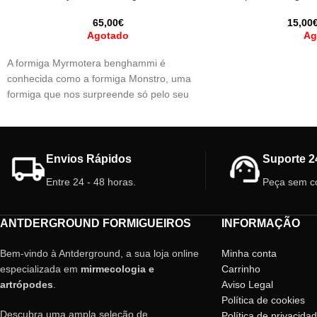
65,00
€
15,00
Agotado
Ag
A formiga Myrmotera benghammi é
conhecida como a formiga Monstro, uma
formiga que nos surpreende só pelo seu
aspecto!
Envios Rápidos
Suporte 2
Entre 24 - 48 horas.
Peça sem c
ANTDERGROUND FORMIGUEIROS
INFORMAÇÃO
Bem-vindo à Antderground, a sua loja online
Minha conta
especializada em
mirmecologia e
Carrinho
artrópodes
.
Aviso Legal
Política de cookies
Descubra uma ampla seleção de
Política de privacida