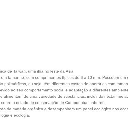
a de Taiwan, uma ilha no leste da Ásia.
 em tamanho, com comprimentos típicos de 6 a 10 mm. Possuem um cor
polimórficas, ou seja, têm diferentes castas de operárias com taman
vido ao seu comportamento social e adaptação a diferentes ambiente
e alimentam de uma variedade de substâncias, incluindo néctar, mela
s sobre o estado de conservação de Camponotus habereri.
ção da matéria orgânica e desempenham um papel ecológico nos ecos
ogia e ecologia.