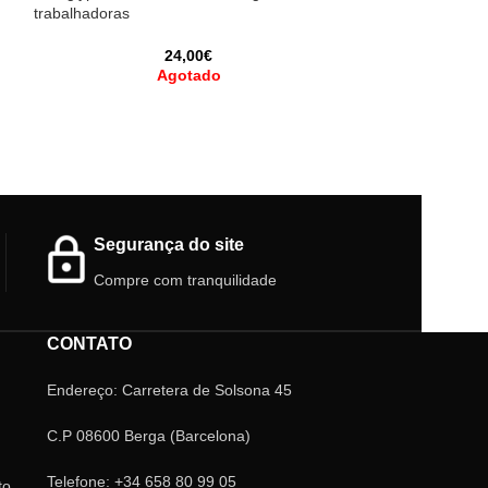
trabalhadoras
25
24,00
€
Agotado
Segurança do site
Compre com tranquilidade
CONTATO
Endereço: Carretera de Solsona 45
C.P 08600 Berga (Barcelona)
Telefone: +34 658 80 99 05
to