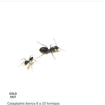
SOLD
SOLD
OUT
OUT
Cataglyphis iberica 8 a 10 formigas
Camponotus Mutil