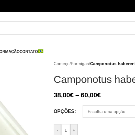
FORMAÇÃO
CONTATO
Começo
/
Formigas
/
Camponotus habereri
Camponotus habe
38,00
€
–
60,00
€
OPÇÕES
-
+