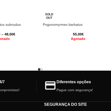
SOLD
OUT
tus subnudus
Pogonomyrmex barbatus
€
–
48,00
€
55,00
€
otado
Agotado
4/7
Diferentes opções
ompromisso!
Pague com segurança!
SEGURANÇA DO SITE