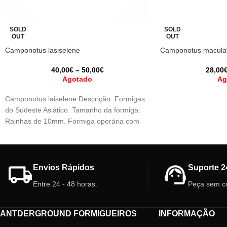
SOLD
SOLD
OUT
OUT
Camponotus lasiselene
Camponotus macula
40,00
€
–
50,00
€
28,00
Agotado
Ag
Camponotus laiselene Descrição: Formigas
do Sudeste Asiático. Tamanho da formiga:
Rainhas de 10mm. Formiga operária com
cerca de 4 mm
Envios Rápidos
Suporte 2
Entre 24 - 48 horas.
Peça sem c
ANTDERGROUND FORMIGUEIROS
INFORMAÇÃO