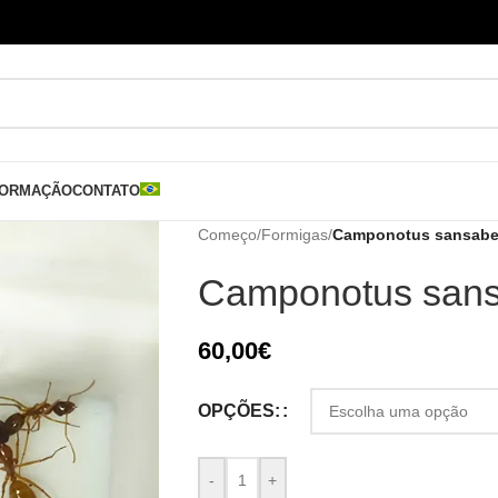
FORMAÇÃO
CONTATO
Começo
/
Formigas
/
Camponotus sansab
Camponotus san
60,00
€
OPÇÕES:
-
+