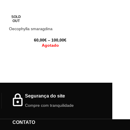
SOLD
SOLD
OUT
OUT
Oecophylla smaragdina
Camponotus herc
60,00
€
–
100,00
€
15
Agotado
Camponotus herc
formigas da Euro
Segurança do site
Compre com tranquilidade
CONTATO