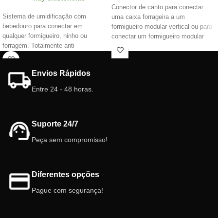
Conector de canto para conectar
Sistema de umidificação com
uma caixa forrageira a um
bebedouro para conectar em
formigueiro modular vertical ou para
qualquer formigueiro, ninho ou
conectar um formigueiro modular
forragem. Totalmente anti
horizontal
vazamento. Ele permite que você
Envios Rápidos
Entre 24 - 48 horas.
Suporte 24/7
Peça sem compromisso!
Diferentes opções
Pague com segurança!