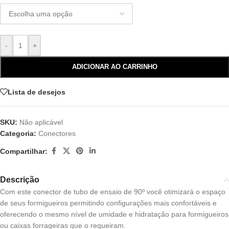
-
+
ADICIONAR AO CARRINHO
Lista de desejos
SKU:
Não aplicável
Categoria:
Conectores
Compartilhar:
Descrição
Com este conector de tubo de ensaio de 90º você otimizará o espaço
de seus formigueiros permitindo configurações mais confortáveis ​​e
oferecendo o mesmo nível de umidade e hidratação para formigueiros
ou caixas forrageiras que o requeiram.