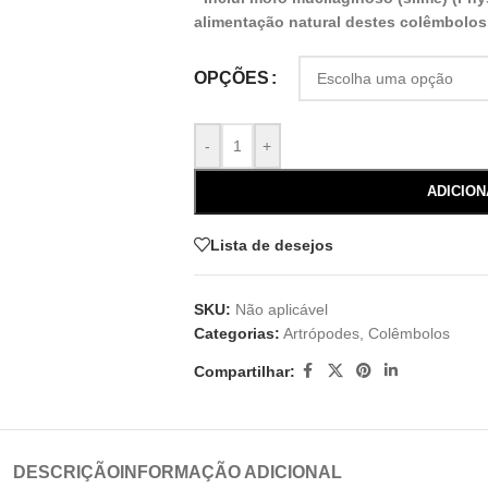
alimentação natural destes colêmbolos
OPÇÕES
-
+
ADICIO
Lista de desejos
SKU:
Não aplicável
Categorias:
Artrópodes
,
Colêmbolos
Compartilhar:
DESCRIÇÃO
INFORMAÇÃO ADICIONAL