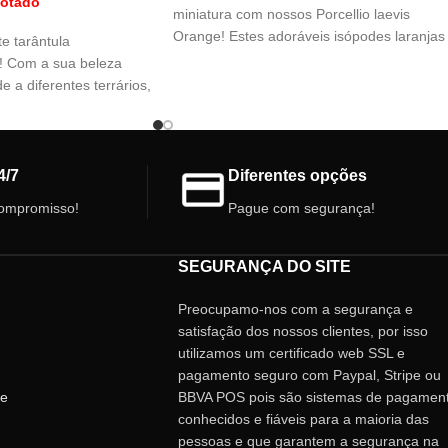
otado
miniatura com nossos Porcellio laevis
Orange! Estes adoráveis isópodes laranjas
e tarântula
vão adicionar um toque de cor único ao se
! Com a sua beleza
terrário. Fáceis de cuidar e fascinantes de
e a diferentes terrários,
observar, adquira os seus hoje mesmo e d
eita para iniciantes no
vida ao seu ambiente!
e estimação exóticos.
 a magia da natureza
 cativante tarântula.
4/7
Diferentes opções
ompromisso!
Pague com segurança!
SEGURANÇA DO SITE
Preocupamo-nos com a segurança e
satisfação dos nossos clientes, por isso
utilizamos um certificado web SSL e
pagamento seguro com Paypal, Stripe ou
de
BBVA POS pois são sistemas de pagamen
conhecidos e fiáveis ​​para a maioria das
pessoas e que garantem a segurança na