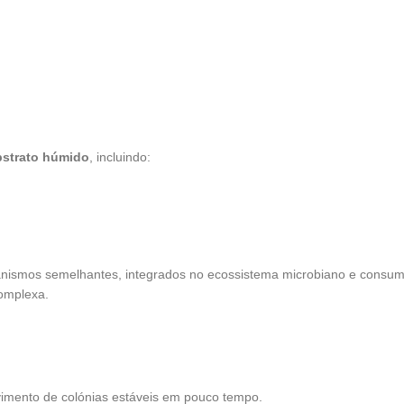
bstrato húmido
, incluindo:
nismos semelhantes, integrados no ecossistema microbiano e consumi
omplexa.
vimento de colónias estáveis em pouco tempo.