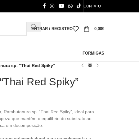
CONTATO
ENTRAR / REGISTRO
0,00
€
FORMIGAS
ura sp. “Thai Red Spiky”
“Thai Red Spiky”
a, Rambutanura sp. “Thai Red Spiky”, ideal para
impeza que mantém o equilíbrio do substrato ao
nica em decomposição.
hysarum polycephalum) para complementar a