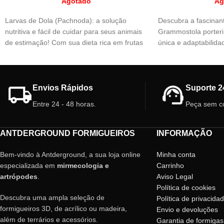
Agotado
Ag
Larvas de Dola (Pachnoda): a solução
Descubra a fascinant
nutritiva e fácil de cuidar para seus animais
Grammostola porteri
de estimação! Com sua dieta rica em frutas
única e adaptabilidad
e vegetais, são uma excelente fonte de
esta tarântula é perf
proteínas e praticamente não contêm
mundo dos animais d
gordura, ideal para formigas, artrópodes,
Atreva-se a explorar
répteis e anfíbios. Escolha o melhor para
em sua casa com esta
Envios Rápidos
Suporte 2
seus pets!!
🕷️
Entre 24 - 48 horas.
Peça sem c
ANTDERGROUND FORMIGUEIROS
INFORMAÇÃO
Bem-vindo à Antderground, a sua loja online
Minha conta
especializada em
mirmecologia e
Carrinho
artrópodes
.
Aviso Legal
Política de cookies
Descubra uma ampla seleção de
Política de privacida
formigueiros 3D, de acrílico ou madeira,
Envio e devoluções
além de terrários e acessórios.
Garantia de formigas