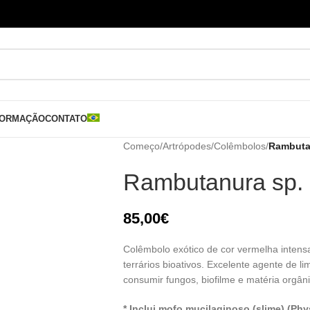
FORMAÇÃO
CONTATO
Começo
/
Artrópodes
/
Colêmbolos
/
Rambutan
Rambutanura sp. 
85,00
€
Colêmbolo exótico de cor vermelha intens
terrários bioativos. Excelente agente de l
consumir fungos, biofilme e matéria orgâ
* Inclui mofo mucilaginoso (slime) (P