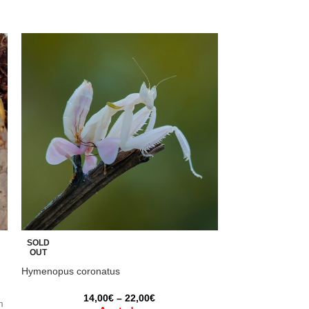
SOLD
SOLD
OUT
OUT
Hymenopus coronatus
Phyllocrania par
14,00
€
–
22,00
€
m