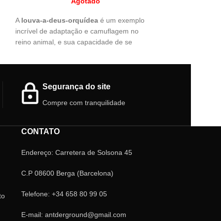
Agotado
A
louva-a-deus-orquídea
é um exemplo
Experimente a ma
u
incrível de adaptação e camuflagem no
Louva-a-deus-fo
reino animal, e sua capacidade de se
excepcional e co
ê
mimetizar com as flores é um exemplo
tornam um tesour
fascinante da diversidade e complexidade
mundo hoje mes
da natureza.
Preço por unida
Segurança do site
Compre com tranquilidade
CONTATO
Endereço: Carretera de Solsona 45
C.P 08600 Berga (Barcelona)
Telefone: +34 658 80 99 05
to
E-mail: antderground@gmail.com