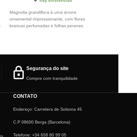
hay existencias
h
Magnolia grandiflora é uma árvore
Echeveria pulidon
ornamental impressionante, com flores
resistente e deco
-
brancas perfumadas e folhas perenes
azuladas e borda
brilhantes. Ideal para grandes jardins,
espaços iluminad
oferece sombra e elegância o ano todo.
Resistente e duradoura, é destaque em
s
qualquer paisagem.
Altura:
60 cm.
Segurança do site
Compre com tranquilidade
CONTATO
Endereço: Carretera de Solsona 45
C.P 08600 Berga (Barcelona)
Telefone: +34 658 80 99 05
to