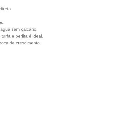
direta.
os.
água sem calcário.
rfa e perlita é ideal.
época de crescimento.