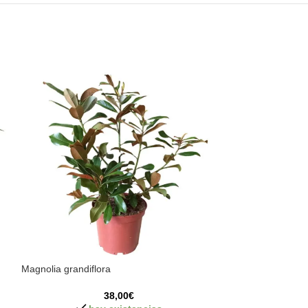
Magnolia grandiflora
Echeveria Pulidon
38,00
€
2