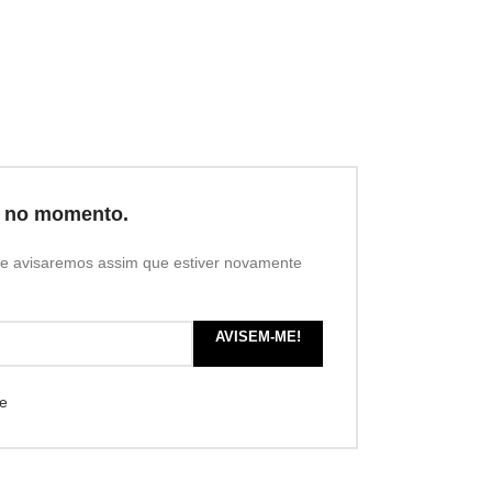
o no momento.
l e avisaremos assim que estiver novamente
AVISEM-ME!
de