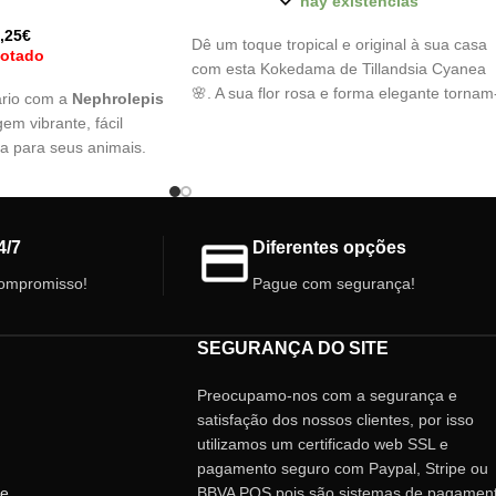
hay existencias
,25
€
Dê um toque tropical e original à sua casa
otado
com esta Kokedama de Tillandsia Cyanea
🌸. A sua flor rosa e forma elegante tornam
ário com a
Nephrolepis
na uma peça viva e única.
gem vibrante, fácil
a para seus animais.
*
Cada kokedama é única, feita à mão com
 úmidos, ela traz vida,
musgo natural, podendo apresentar ligeira
 ao seu cantinho verde.
variações.
ora e cheia de
4/7
Diferentes opções
ompromisso!
Pague com segurança!
ários.
SEGURANÇA DO SITE
Preocupamo-nos com a segurança e
satisfação dos nossos clientes, por isso
utilizamos um certificado web SSL e
pagamento seguro com Paypal, Stripe ou
de
BBVA POS pois são sistemas de pagamen