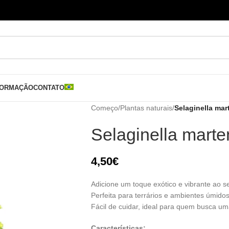
FORMAÇÃO
CONTATO
Começo
/
Plantas naturais
/
Selaginella mart
Selaginella martens
4,50
€
Adicione um toque exótico e vibrante ao 
Perfeita para terrários e ambientes úmidos
Fácil de cuidar, ideal para quem busca um
Características: