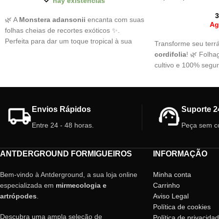
hay existencias
3
🌿 A
Monstera adansonii
encanta com suas
Ag
folhas cheias de recortes exóticos ✨.
Perfeita para dar um toque tropical à sua
Transforme seu terr
casa, é fácil de cuidar e fica linda pendurada
cordifolia
! 🌿 Folha
ou subindo em suportes 🌱.
cultivo e 100% segur
Ideal para ambientes
cor e frescor natural
Uma planta encantad
personalidade!
Envios Rápidos
Suporte 2
Características:
Entre 24 - 48 horas.
Peça sem c
Vaso:
5,5 cm
Planta:
Interior, terr
ANTDERGROUND FORMIGUEIROS
INFORMAÇÃO
Bem-vindo à Antderground, a sua loja online
Minha conta
especializada em
mirmecologia e
Carrinho
artrópodes
.
Aviso Legal
Política de cookies
Descubra uma ampla seleção de
Política de privacida