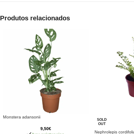
Produtos relacionados
Monstera adansonii
SOLD
OUT
9,50
€
Nephrolepis cordifoli