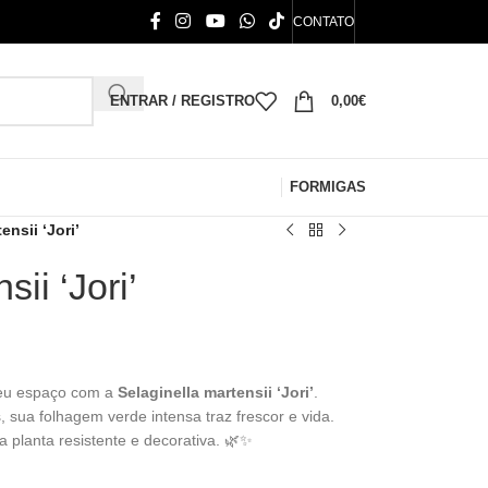
CONTATO
ENTRAR / REGISTRO
0,00
€
FORMIGAS
ensii ‘Jori’
ii ‘Jori’
seu espaço com a
Selaginella martensii ‘Jori’
.
, sua folhagem verde intensa traz frescor e vida.
a planta resistente e decorativa. 🌿✨