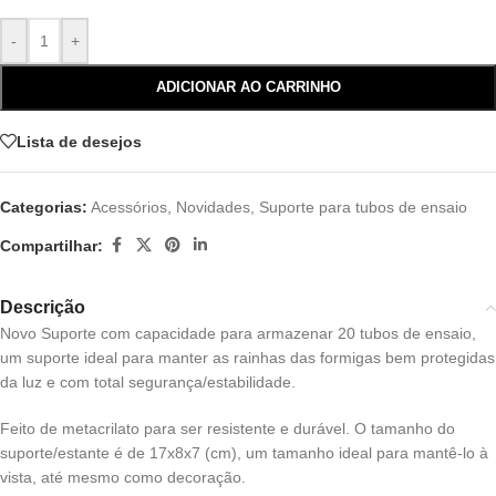
-
+
ADICIONAR AO CARRINHO
Lista de desejos
Categorias:
Acessórios
,
Novidades
,
Suporte para tubos de ensaio
Compartilhar:
Descrição
Novo Suporte com capacidade para armazenar 20 tubos de ensaio,
um suporte ideal para manter as rainhas das formigas bem protegidas
da luz e com total segurança/estabilidade.
Feito de metacrilato para ser resistente e durável. O tamanho do
suporte/estante é de 17x8x7 (cm), um tamanho ideal para mantê-lo à
vista, até mesmo como decoração.