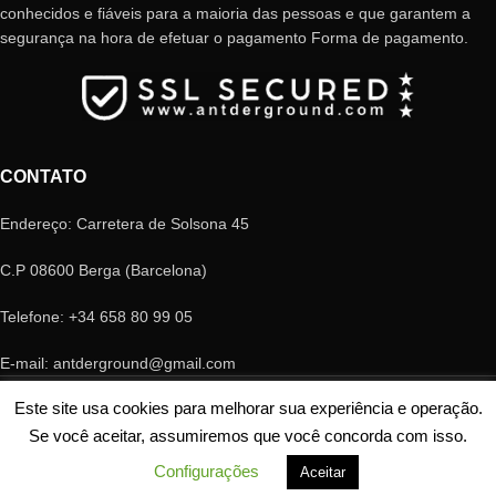
conhecidos e fiáveis ​​para a maioria das pessoas e que garantem a
segurança na hora de efetuar o pagamento Forma de pagamento.
CONTATO
Endereço: Carretera de Solsona 45
C.P 08600 Berga (Barcelona)
Telefone: +34 658 80 99 05
E-mail: antderground@gmail.com
© Copyright Antderground 2017- 2024 ---> Nucli zoologic: 9015-1457203/2021
Este site usa cookies para melhorar sua experiência e operação.
Se você aceitar, assumiremos que você concorda com isso.
Configurações
Aceitar
Shop
Minha conta
Cart
Contacto