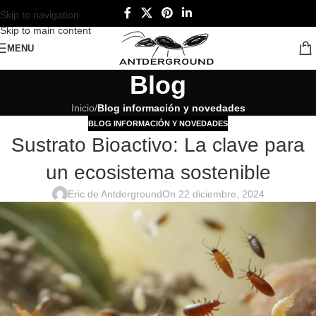
Skip to navigation
Skip to main content
MENU
Blog
Inicio
/
Blog información y novedades
BLOG INFORMACIÓN Y NOVEDADES
Sustrato Bioactivo: La clave para
un ecosistema sostenible
Eric de Antderground
On 22 diciembre, 2024