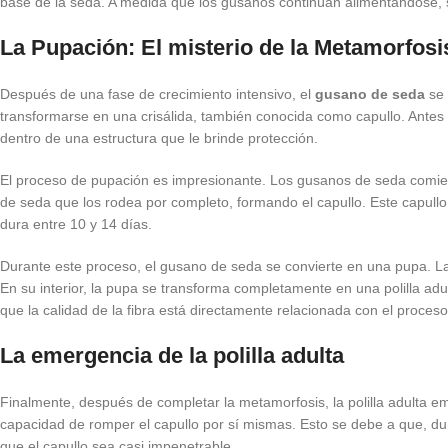
base de la seda. A medida que los gusanos continúan alimentándose, s
La Pupación: El misterio de la Metamorfosi
Después de una fase de crecimiento intensivo, el
gusano de seda
se 
transformarse en una crisálida, también conocida como capullo. Ante
dentro de una estructura que le brinde protección.
El proceso de pupación es impresionante. Los gusanos de seda comien
de seda que los rodea por completo, formando el capullo. Este capullo
dura entre 10 y 14 días.
Durante este proceso, el gusano de seda se convierte en una pupa. La 
En su interior, la pupa se transforma completamente en una polilla ad
que la calidad de la fibra está directamente relacionada con el proceso
La emergencia de la polilla adulta
Finalmente, después de completar la metamorfosis, la polilla adulta em
capacidad de romper el capullo por sí mismas. Esto se debe a que, du
que el capullo sea casi impenetrable.