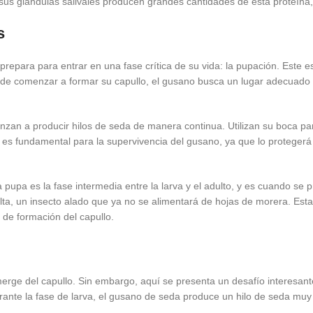
us glándulas salivales producen grandes cantidades de esta proteína, 
s
prepara para entrar en una fase crítica de su vida: la pupación. Este
s de comenzar a formar su capullo, el gusano busca un lugar adecuado
zan a producir hilos de seda de manera continua. Utilizan su boca pa
 es fundamental para la supervivencia del gusano, ya que lo protegerá
pupa es la fase intermedia entre la larva y el adulto, y es cuando se
ulta, un insecto alado que ya no se alimentará de hojas de morera. Est
 de formación del capullo.
erge del capullo. Sin embargo, aquí se presenta un desafío interesante
rante la fase de larva, el gusano de seda produce un hilo de seda muy