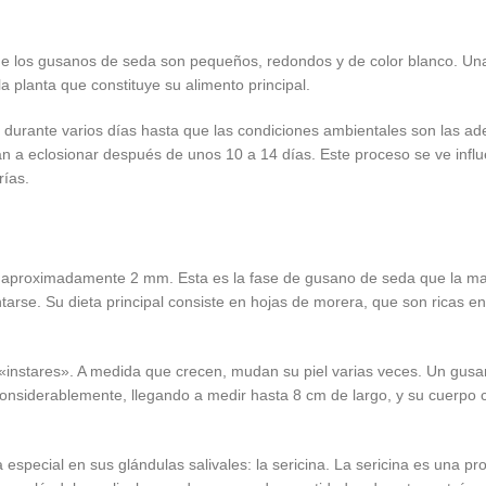
e los gusanos de seda son pequeños, redondos y de color blanco. Un
a planta que constituye su alimento principal.
 durante varios días hasta que las condiciones ambientales son las ad
 a eclosionar después de unos 10 a 14 días. Este proceso se ve influ
rías.
aproximadamente 2 mm. Esta es la fase de gusano de seda que la may
arse. Su dieta principal consiste en hojas de morera, que son ricas e
 «instares». A medida que crecen, mudan su piel varias veces. Un gu
considerablemente, llegando a medir hasta 8 cm de largo, y su cuerpo
special en sus glándulas salivales: la sericina. La sericina es una pr