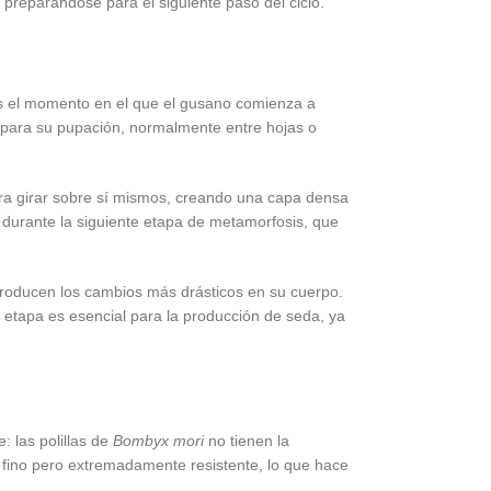
preparándose para el siguiente paso del ciclo.
 es el momento en el que el gusano comienza a
 para su pupación, normalmente entre hojas o
ra girar sobre sí mismos, creando una capa densa
 durante la siguiente etapa de metamorfosis, que
 producen los cambios más drásticos en su cuerpo.
a etapa es esencial para la producción de seda, ya
: las polillas de
Bombyx mori
no tienen la
 fino pero extremadamente resistente, lo que hace