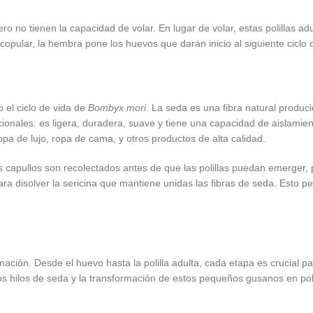
ero no tienen la capacidad de volar. En lugar de volar, estas polillas a
ular, la hembra pone los huevos que darán inicio al siguiente ciclo d
 el ciclo de vida de
Bombyx mori
. La seda es una fibra natural produ
ionales: es ligera, duradera, suave y tiene una capacidad de aislamie
ropa de lujo, ropa de cama, y otros productos de alta calidad.
s capullos son recolectados antes de que las polillas puedan emerger, 
ara disolver la sericina que mantiene unidas las fibras de seda. Esto p
ión. Desde el huevo hasta la polilla adulta, cada etapa es crucial par
s hilos de seda y la transformación de estos pequeños gusanos en polil