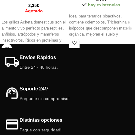
hay existencias
2,35
€
Agotado
Ideal para terrarios bioactivos,
Los grillos Acheta domesticus son el
contiene colembolos, Trichorhina e
alimento vivo perfecto para reptiles,
isópodos que descomponen materia
anfibios, artrópodos y mamíferos
orgánica, mejoran el suelo y
insectívoros. Ricos en proteínas y
controlan plagas. Promueve un
minerales, estimulan el instinto de
equilibrio ecológico natural, perfecto
caza y aseguran una nutrición
para reptiles, anfibios y plantas
Envíos Rápidos
completa. ¡Calidad garantizada!
exóticas.
Entre 24 - 48 horas.
Soporte 24/7
Pregunte sin compromiso!
Distintas opciones
Pague con seguridad!