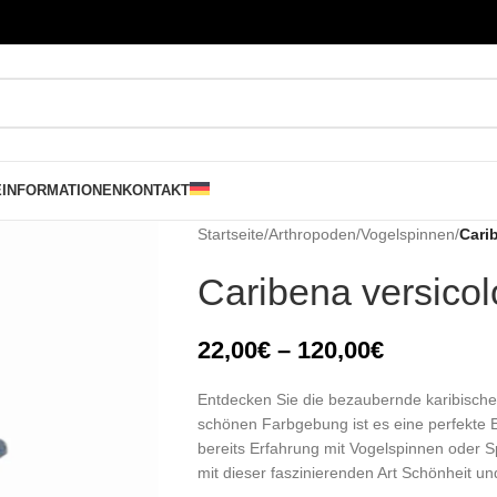
E
INFORMATIONEN
KONTAKT
Startseite
/
Arthropoden
/
Vogelspinnen
/
Cari
Caribena versicol
22,00
€
–
120,00
€
Entdecken Sie die bezaubernde karibische V
schönen Farbgebung ist es eine perfekte 
bereits Erfahrung mit Vogelspinnen oder S
mit dieser faszinierenden Art Schönheit un