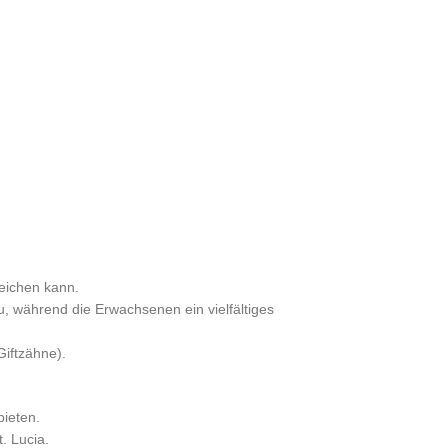
reichen kann.
u, während die Erwachsenen ein vielfältiges
iftzähne).
ieten.
. Lucia.