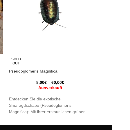
SOLD
SOLD
OUT
OUT
Pseudoglomeris Magnifica
Hymenopus coro
8,00
€
–
60,00
€
14
Ausverkauft
A
Entdecken Sie die exotische
Die Orchideenmant
Smaragdschabe (Pseudoglomeris
Beispiel für Anp
:
Magnifica): Mit ihrer erstaunlichen grünen
Tierreich, und ihr
Farbe und ihrer einzigartigen Präsenz ist
zu mimetisieren, i
dieses faszinierende Wesen eine fesselnde
Beispiel für die V