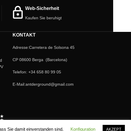
Ergänzung für jede Sammlung. Leicht zu
Natur.
pflegen und zu bewundern.
Web-Sicherheit
Kaufen Sie beruhigt
KONTAKT
Adresse:Carretera de Solsona 45
CP 08600 Berga (Barcelona)
nd
PV
Telefon: +34 658 80 99 05
E-Mail:antderground@gmail.com
ass Sie damit einverstanden sind.
Konfiguration
AKZEPT