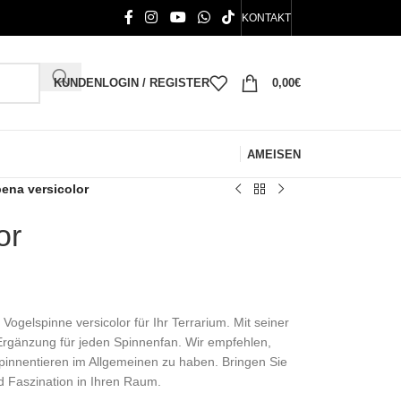
KONTAKT
KUNDENLOGIN / REGISTER
0,00
€
AMEISEN
bena versicolor
or
ogelspinne versicolor für Ihr Terrarium. Mit seiner
Ergänzung für jeden Spinnenfan. Wir empfehlen,
pinnentieren im Allgemeinen zu haben. Bringen Sie
d Faszination in Ihren Raum.