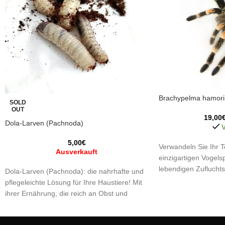
Brachypelma hamorii 
SOLD
OUT
19,00
Dola-Larven (Pachnoda)
V
5,00
€
Verwandeln Sie Ihr T
Ausverkauft
einzigartigen Vogels
lebendigen Zufluchtso
Dola-Larven (Pachnoda): die nahrhafte und
in die Vogelspinnenz
pflegeleichte Lösung für Ihre Haustiere! Mit
faszinierende Welt di
ihrer Ernährung, die reich an Obst und
unvergessliches Lern
Gemüse ist, sind sie eine ausgezeichnete
Proteinquelle und enthalten praktisch kein