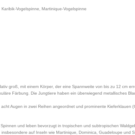
:
Karibik-Vogelspinne, Martinique-Vogelspinne
lativ groß, mit einem Körper, der eine Spannweite von bis zu 12 cm er
takuläre Färbung. Die Jungtiere haben ein überwiegend metallisches Bla
 acht Augen in zwei Reihen angeordnet und prominente Kieferklauen (G
pinnen und leben bevorzugt in tropischen und subtropischen Waldgeb
, insbesondere auf Inseln wie Martinique, Dominica, Guadeloupe und St