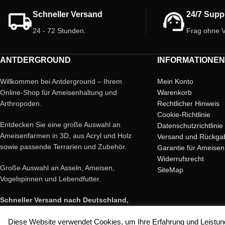
Fett, ideal für Ameisen, Arthropoden,
Reptilien und Amphibien. Wählen Sie das
Schneller Versand
24/7 Supp
Beste für Ihre Haustiere!
24 - 72 Stunden.
Frag ohne V
ANTDERGROUND
INFORMATIONEN
Willkommen bei Antderground – Ihrem
Mein Konto
Online-Shop für Ameisenhaltung und
Warenkorb
Arthropoden.
Rechtlicher Hinweis
Cookie-Richtlinie
Entdecken Sie eine große Auswahl an
Datenschutzrichtlinie
Ameisenfarmen in 3D, aus Acryl und Holz
Versand und Rückga
sowie passende Terrarien und Zubehör.
Garantie für Ameisen
Widerrufsrecht
Große Auswahl an Asseln, Ameisen,
SiteMap
Vogelspinnen und Lebendfutter.
Schneller Versand nach Deutschland,
Österreich, Schweiz und ganz Europa.
Diese Website verwendet Cookies, um Ihre Erfahrung und Leistung