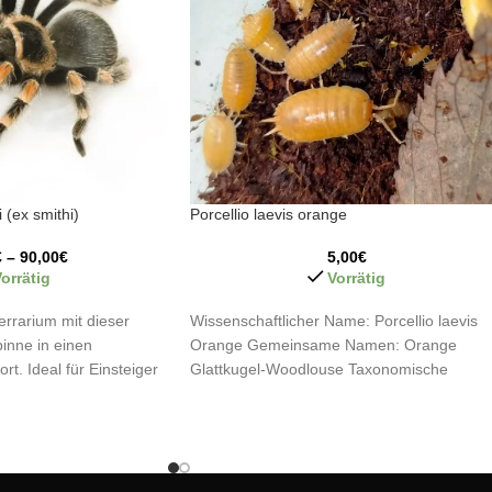
(ex smithi)
Porcellio laevis orange
€
–
90,00
€
5,00
€
orrätig
Vorrätig
errarium mit dieser
Wissenschaftlicher Name: Porcellio laevis
pinne in einen
Orange Gemeinsame Namen: Orange
rt. Ideal für Einsteiger
Glattkugel-Woodlouse Taxonomische
ucht! Entdecken Sie die
Klassifikation: Königreich: Animalia Stamm:
eser Spinnentiere, ein
Arthropoda Unterstamm: Crustacea Klasse
erlebnis!
Malacostraca Ordnung: