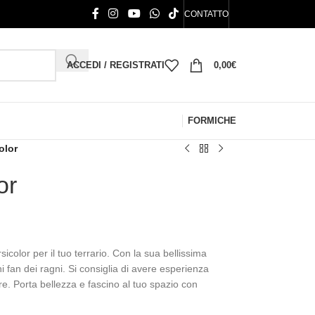
CONTATTO
ACCEDI / REGISTRATI
0,00
€
FORMICHE
olor
or
sicolor per il tuo terrario. Con la sua bellissima
i fan dei ragni. Si consiglia di avere esperienza
e. Porta bellezza e fascino al tuo spazio con