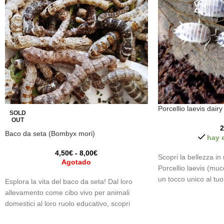
Porcellio laevis dair
SOLD
OUT
2
Baco da seta (Bombyx mori)
hay 
4,50
€
-
8,00
€
Scopri la bellezza in 
Agotado
Porcellio laevis (muc
un tocco unico al tuo 
Esplora la vita del baco da seta! Dal loro
ambiente con questi a
allevamento come cibo vivo per animali
domestici al loro ruolo educativo, scopri
l'affascinante metamorfosi di questi