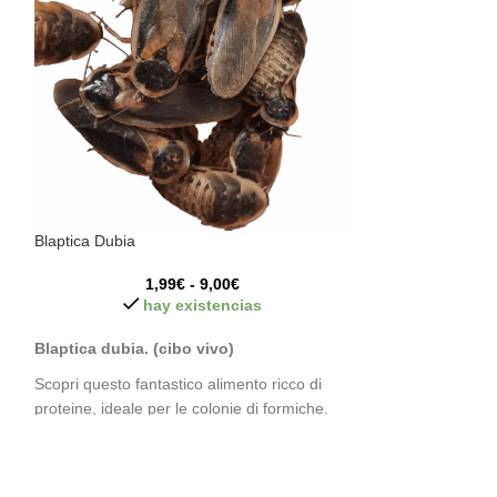
Blaptica Dubia
SOLD
OUT
1,99
€
-
9,00
€
Insetto stecco (M
hay existencias
Blaptica dubia. (cibo vivo)
Scopri questo fantastico alimento ricco di
Nome comune: In
proteine, ideale per le colonie di formiche.
scientifico: Meda
Una fonte di energia ideale per avere
Classificazione 
un'intera colonia di formiche attiva. Questo
si
Animalia Phylum:
cibo vivo è ideale per nutrire alcuni insetti,