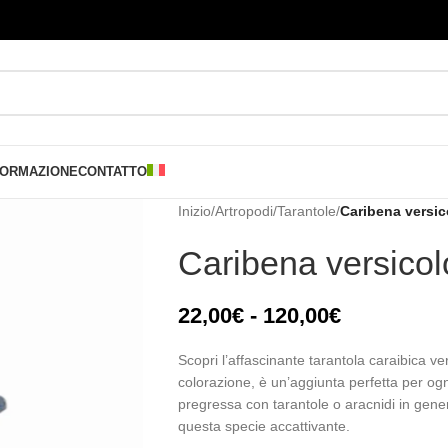
FORMAZIONE
CONTATTO
Inizio
/
Artropodi
/
Tarantole
/
Caribena versic
Caribena versicol
22,00
€
-
120,00
€
Scopri l’affascinante tarantola caraibica ver
colorazione, è un’aggiunta perfetta per ogn
pregressa con tarantole o aracnidi in gener
questa specie accattivante.