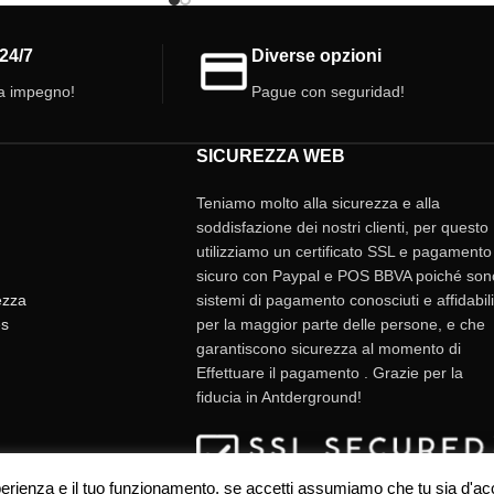
ambiente! Ottieni la tua ora!
24/7
Diverse opzioni
a impegno!
Pague con seguridad!
SICUREZZA WEB
Teniamo molto alla sicurezza e alla
soddisfazione dei nostri clienti, per questo
utilizziamo un certificato SSL e pagamento
sicuro con Paypal e POS BBVA poiché son
tezza
sistemi di pagamento conosciuti e affidabili
es
per la maggior parte delle persone, e che
garantiscono sicurezza al momento di
Effettuare il pagamento . Grazie per la
fiducia in Antderground!
esperienza e il tuo funzionamento, se accetti assumiamo che tu sia d'