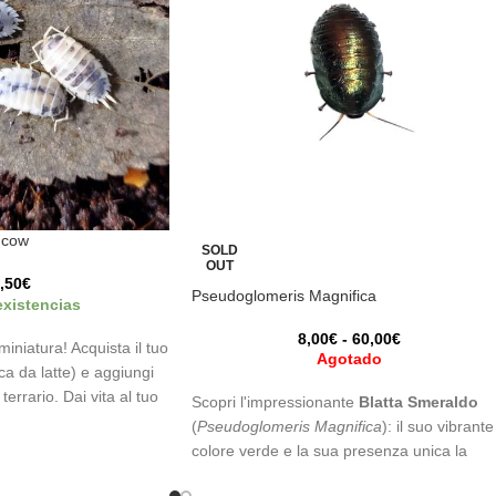
y cow
SOLD
OUT
,50
€
Pseudoglomeris Magnifica
existencias
8,00
€
-
60,00
€
miniatura! Acquista il tuo
Agotado
ca da latte) e aggiungi
terrario. Dai vita al tuo
Scopri l'impressionante
Blatta Smeraldo
ffascinanti isopodi! 🐄
(
Pseudoglomeris Magnifica
): il suo vibrante
colore verde e la sua presenza unica la
rendono un'aggiunta affascinante a qualsia