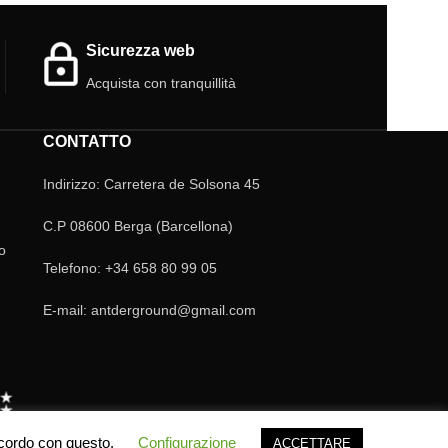
Ordine: Phasmato
rettili, anfibi.
Phasmatidae
Sicurezza web
Acquista con tranquillità
CONTATTO
Indirizzo: Carretera de Solsona 45
C.P 08600 Berga (Barcellona)
o
Telefono: +34 658 80 99 05
E-mail: antderground@gmail.com
accordo con questo.
Configurazione
ACCETTARE