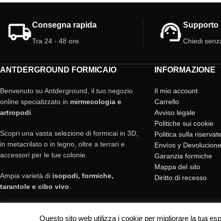
incredibili insetti.
Consegna rapida
Supporto 
Tra 24 - 48 ore.
Chiedi senz
ANTDERGROUND FORMICAIO
INFORMAZIONE
Benvenuto su Antderground, il tuo negozio
Il mio account
online specializzato in
mirmecologia e
Carrello
artropodi
.
Avviso legale
Politiche sui cookie
Scopri una vasta selezione di formicai in 3D,
Politica sulla riserva
in metacrilato o in legno, oltre a terrari e
Envíos y Devolucion
accessori per le tue colonie.
Garanzia formiche
Mappa del sito
Ampia varietà di
isopodi, formiche,
Diritto di recesso
tarantole e cibo vivo
.
Spedizioni rapide in tutta Italia ed
Europa.
Questo sito web utilizza i cookie per migliorare la tua 