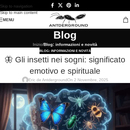
Skip to navigation
Skip to main content
MENU
Blog
Inizio
/
Blog: informazioni e novità
BLOG: INFORMAZIONI E NOVITÀ
🦋 Gli insetti nei sogni: significato
emotivo e spirituale
Eric de Antderground
On 2 Novembre, 2025