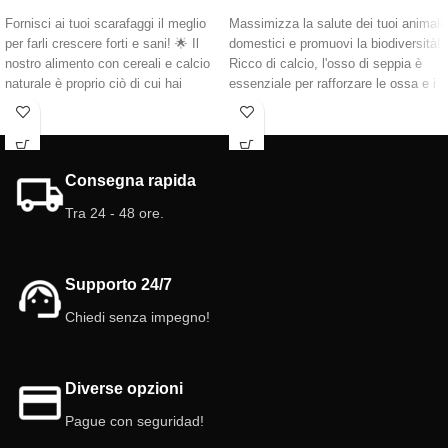
Fornisci ai tuoi scarafaggi il meglio
Massimizza la salute dei tuoi animali
per farli crescere forti e sani! 🌟 Il
domestici e promuovi la biodiversità!
nostro alimento con cereali e calcio
Ricco di calcio, l'osso di seppia è
naturale è proprio ciò di cui hai
essenziale per rafforzare le ossa e i
bisogno per mantenere le tue colonie
gusci di una vasta gamma di
al massimo del loro potenziale. 🦗
animali, dagli insetti ai rettili e agli
Prenditi cura di ciò che alleva, il
uccelli. Una risorsa naturale di cui
successo è nelle tue mani! 💪
beneficiano tutti gli abitanti del regno
Consegna rapida
animale!
Tra 24 - 48 ore.
Supporto 24/7
Chiedi senza impegno!
Diverse opzioni
Pague con seguridad!