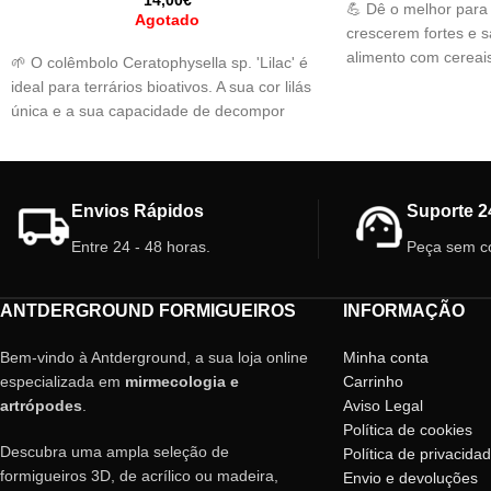
💪 Dê o melhor para
Agotado
crescerem fortes e 
alimento com cereais
🌱 O colêmbolo Ceratophysella sp. 'Lilac' é
exatamente o que vo
ideal para terrários bioativos. A sua cor lilás
suas colônias no máx
única e a sua capacidade de decompor
matéria orgânica mantêm o seu ecossistema
limpo e equilibrado. 🐜 Fácil de cuidar e
perfeito como alimento vivo.
Envios Rápidos
Suporte 2
⚠️ Importante: os colêmbolos, pequenos e
de cor terra, são difíceis de distinguir. Evite
Entre 24 - 48 horas.
Peça sem c
manuseá-los bruscamente para evitar
danos.
ANTDERGROUND FORMIGUEIROS
INFORMAÇÃO
Bem-vindo à Antderground, a sua loja online
Minha conta
especializada em
mirmecologia e
Carrinho
artrópodes
.
Aviso Legal
Política de cookies
Descubra uma ampla seleção de
Política de privacida
formigueiros 3D, de acrílico ou madeira,
Envio e devoluções