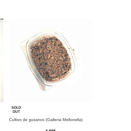
Colêmbolos verme
SOLD
Red”
OUT
Cultivo de gusanos (Galleria Mellonella)
25
h
4,00
€