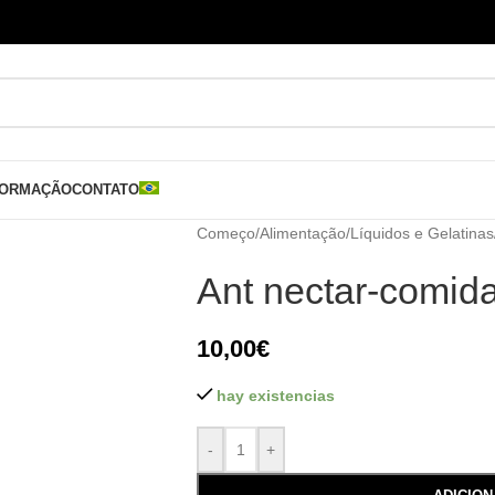
FORMAÇÃO
CONTATO
Começo
/
Alimentação
/
Líquidos e Gelatinas
Ant nectar-comida
10,00
€
hay existencias
-
+