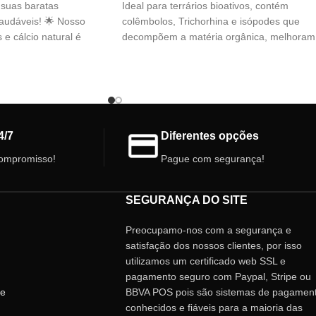
 suas baratas
Ideal para terrários bioativos, contém
saudáveis! 🌟 Nosso
colêmbolos, Trichorhina e isópodes que
 e cálcio natural é
decompõem a matéria orgânica, melhoram
cê precisa para manter
o solo e controlam as pragas. Promove um
imo potencial. 🦗
equilíbrio ecológico natural, perfeito para
répteis, anfíbios e plantas exóticas.
4/7
Diferentes opções
ompromisso!
Pague com segurança!
SEGURANÇA DO SITE
Preocupamo-nos com a segurança e
satisfação dos nossos clientes, por isso
utilizamos um certificado web SSL e
pagamento seguro com Paypal, Stripe ou
de
BBVA POS pois são sistemas de pagamen
conhecidos e fiáveis ​​para a maioria das