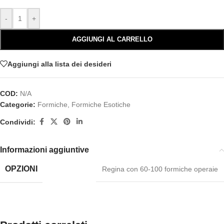
-
+
AGGIUNGI AL CARRELLO
Aggiungi alla lista dei desideri
COD:
N/A
Categorie:
Formiche
,
Formiche Esotiche
Condividi:
Informazioni aggiuntive
OPZIONI
Regina con 60-100 formiche operaie