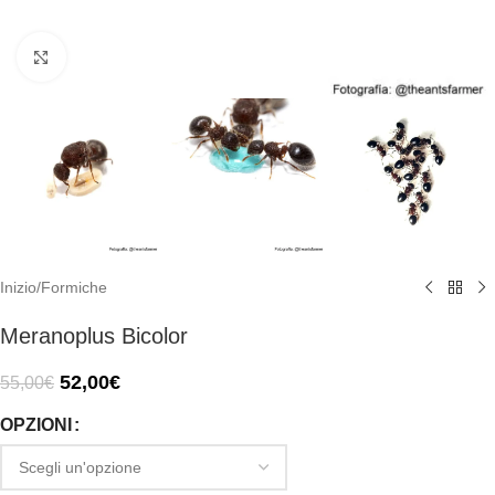
Click to enlarge
Inizio
/
Formiche
Meranoplus Bicolor
52,00
€
55,00
€
OPZIONI