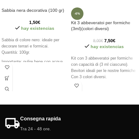
Sabbia nera decorativa (100 gr)
-6%
1,50
€
Kit 3 abbeveratoi per formiche
hay existencias
(3ml)(colori diversi)
Sabbia di colore nero: ideale per
7,50
€
8,00
€
decorare terrari e formicai.
hay existencias
Quantità: 100gr.
Kit con 3 abbeveratoi per formiche
Importante: pulire bene con acqua
con capacità di (3 ml ciascuno).
prima dell'uso nel terrario o nel
Bevitori ideali per le nostre formiche.
formicaio.
Con 3 colori diversi.
Bottiglia in vetro ambrato:
- Ideale per conservare
alimenti/liquidi.
Abbeveratoi in totale: 3
- 1 abbeveratoio di colore rosso.
Consegna rapida
- 1 abbeveratoio blu.
- 1 abbeveratoio giallo
Tra 24 - 48 ore.
Capacità: