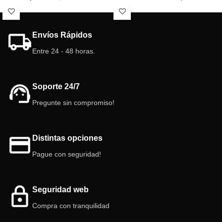
excelente fuente de proteínas y
a todos los observadores.
prácticamente no contienen grasa
ideal para hormigas, artrópodos,
Envíos Rápidos
reptiles y anfibios. ¡Opta por lo mejor
para tus mascotas!!
Entre 24 - 48 horas.
Soporte 24/7
Pregunte sin compromiso!
Distintas opciones
Pague con seguridad!
Seguridad web
Compra con tranquilidad