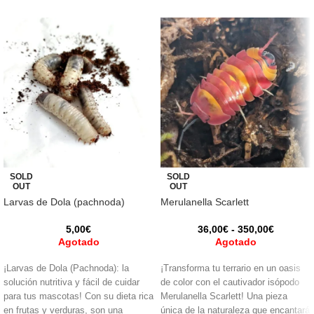
SOLD
SOLD
OUT
OUT
Larvas de Dola (pachnoda)
Merulanella Scarlett
5,00
€
36,00
€
-
350,00
€
Agotado
Agotado
¡Larvas de Dola (Pachnoda): la
¡Transforma tu terrario en un oasis
solución nutritiva y fácil de cuidar
de color con el cautivador isópodo
para tus mascotas! Con su dieta rica
Merulanella Scarlett! Una pieza
en frutas y verduras, son una
única de la naturaleza que encantará