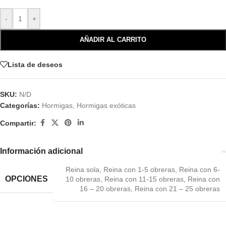
-
+
AÑADIR AL CARRITO
Lista de deseos
SKU:
N/D
Categorías:
Hormigas
,
Hormigas exóticas
Compartir:
Información adicional
Reina sola
,
Reina con 1-5 obreras
,
Reina con 6-
OPCIONES
10 obreras
,
Reina con 11-15 obreras
,
Reina con
16 – 20 obreras
,
Reina con 21 – 25 obreras