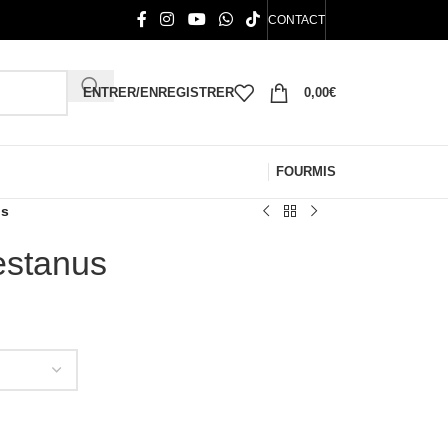
CONTACT
ENTRER/ENREGISTRER
0,00
€
FOURMIS
us
estanus