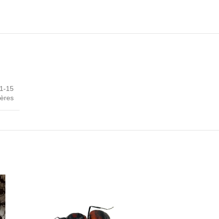
11-15
ières