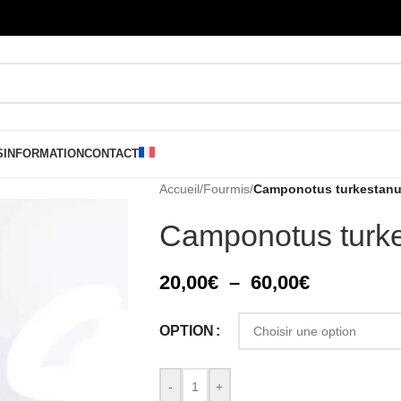
S
INFORMATION
CONTACT
Accueil
/
Fourmis
/
Camponotus turkestan
Camponotus turk
20,00
€
–
60,00
€
OPTION
-
+