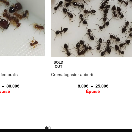
SOLD
OUT
femoralis
Crematogaster auberti
–
80,00
€
8,00
€
–
25,00
€
puisé
Épuisé