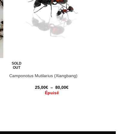
SOLD
SOLD
OUT
OUT
Camponotus Mutilarius (Xiangbang)
Camponotus vani
25,00
€
–
80,00
€
25,
Épuisé