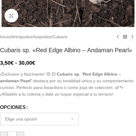
Click to enlarge
Inicio
/
Artrópodos
/
Isópodos
/
Cubaris
Cubaris sp. «Red Edge Albino – Andaman Pearl»
3,50
€
-
30,00
€
¡Exclusivo y fascinante! 😍 El
Cubaris sp. ‘Red Edge Albino –
andaman Pearl’
destaca por su tonalidad única y su comportamiento
curioso. Perfecto para bioactivos o como joya de colección. 🌿🐾
¡Añádelo a tu colonia y dale un toque especial a tu terrario!
OPCIONES