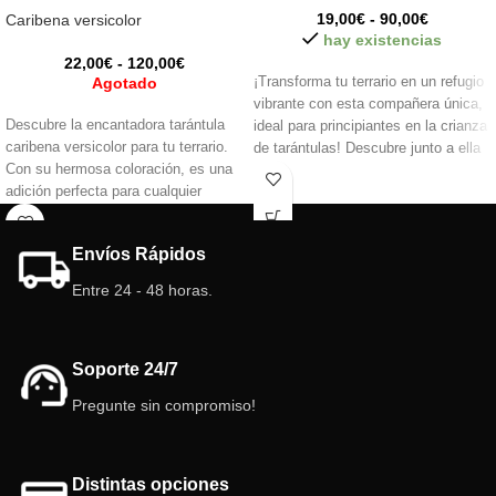
19,00
€
-
90,00
€
Caribena versicolor
hay existencias
22,00
€
-
120,00
€
Agotado
¡Transforma tu terrario en un refugio
vibrante con esta compañera única,
Descubre la encantadora tarántula
ideal para principiantes en la crianza
caribena versicolor para tu terrario.
de tarántulas! Descubre junto a ella
Con su hermosa coloración, es una
el fascinante mundo de estos
adición perfecta para cualquier
arácnidos, ¡una experiencia de
aficionado a las arañas.
aprendizaje inolvidable!
Recomendamos tener experiencia
Envíos Rápidos
previa con tarántulas o arácnidos en
general. Aporta belleza y fascinación
Entre 24 - 48 horas.
a tu espacio con esta especie
cautivadora.
Soporte 24/7
Pregunte sin compromiso!
Distintas opciones