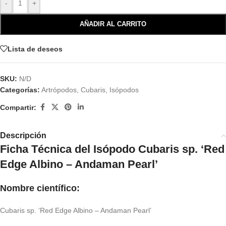
-
+
AÑADIR AL CARRITO
Lista de deseos
SKU:
N/D
Categorías:
Artrópodos
,
Cubaris
,
Isópodos
Compartir:
Descripción
Ficha Técnica del Isópodo Cubaris sp. ‘Red
Edge Albino – Andaman Pearl’
Nombre científico:
Cubaris sp. ‘Red Edge Albino – Andaman Pearl’