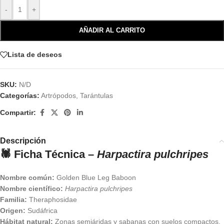
-
+
AÑADIR AL CARRITO
Lista de deseos
SKU:
N/D
Categorías:
Artrópodos
,
Tarántulas
Compartir:
Descripción
🕷️ Ficha Técnica –
Harpactira pulchripes
Nombre común:
Golden Blue Leg Baboon
Nombre científico:
Harpactira pulchripes
Familia:
Theraphosidae
Origen:
Sudáfrica
Hábitat natural:
Zonas semiáridas y sabanas con suelos compactos,