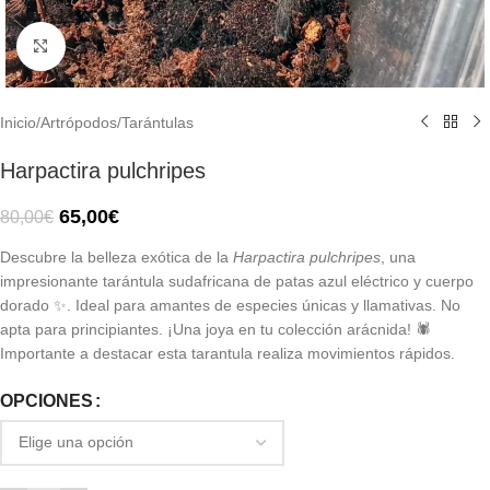
Click to enlarge
Inicio
/
Artrópodos
/
Tarántulas
Harpactira pulchripes
65,00
€
80,00
€
Descubre la belleza exótica de la
Harpactira pulchripes
, una
impresionante tarántula sudafricana de patas azul eléctrico y cuerpo
dorado ✨. Ideal para amantes de especies únicas y llamativas. No
apta para principiantes. ¡Una joya en tu colección arácnida! 🕷️
Importante a destacar esta tarantula realiza movimientos rápidos.
OPCIONES