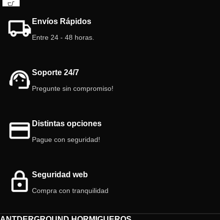
comportamiento activo, esta especie
ofrece una experiencia fascinante
Envíos Rápidos
para observar el mundo de las
hormigas.
Entre 24 - 48 horas.
Soporte 24/7
Pregunte sin compromiso!
Distintas opciones
Pague con seguridad!
Seguridad web
Compra con tranquilidad
ANTDERGROUND HORMIGUEROS