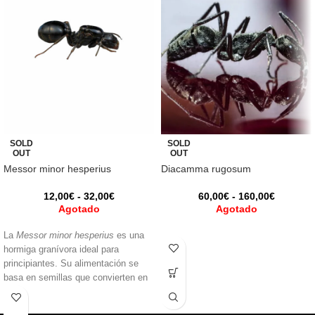
SOLD
SOLD
OUT
OUT
Messor minor hesperius
Diacamma rugosum
12,00
€
-
32,00
€
60,00
€
-
160,00
€
Agotado
Agotado
La
Messor minor hesperius
es una
hormiga granívora ideal para
principiantes. Su alimentación se
basa en semillas que convierten en
una pasta llamada “pan de hormiga”.
Fácil de cuidar y con un