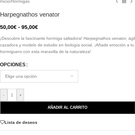
Inicio
/
Hormigas
Harpegnathos venator
50,00
€
-
95,00
€
¡Descubre la fascinante hormiga saltadora! Harpegnathos venator, ágil
cazadora y modelo de estudio en biología social. ¡Añade emoción a tu
hormiguero con esta maravilla de la naturaleza!
OPCIONES
-
+
AÑADIR AL CARRITO
Lista de deseos