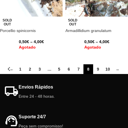
SOLD
SOLD
OUT
OUT
Porcellio spinicornis
Armadillidium granulatum
0,50
€
–
4,00
€
0,50
€
–
4,00
€
Agotado
Agotado
←
1
2
3
…
5
6
7
8
9
10
→
Envios Rápidos
Entre 24 - 48 horas.
Suporte 24/7
Peça sem compromisso!