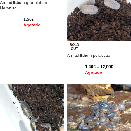
Armadillidium granulatum
Naranjito
1,50
€
Agotado
SOLD
OUT
Armadillidium peraccae
1,40
€
–
12,00
€
Agotado