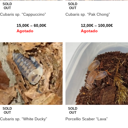
SOLD
SOLD
OUT
OUT
Cubaris sp. “Cappuccino”
Cubaris sp. “Pak Chong”
15,00
€
–
60,00
€
12,00
€
–
100,00
€
Agotado
Agotado
SOLD
SOLD
OUT
OUT
Cubaris sp. “White Ducky”
Porcellio Scaber “Lava”