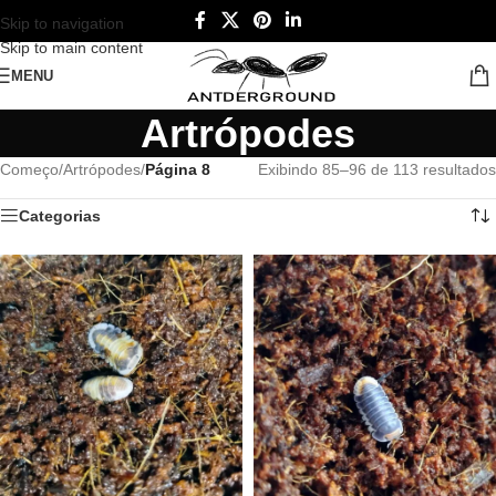
Skip to navigation
Skip to main content
MENU
Artrópodes
Começo
/
Artrópodes
/
Página 8
Exibindo 85–96 de 113 resultados
Categorias