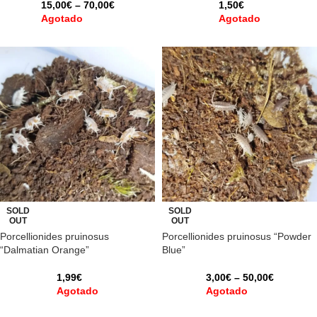
15,00
€
–
70,00
€
1,50
€
Agotado
Agotado
SOLD
SOLD
OUT
OUT
Porcellionides pruinosus
Porcellionides pruinosus “Powder
“Dalmatian Orange”
Blue”
1,99
€
3,00
€
–
50,00
€
Agotado
Agotado