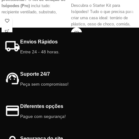
Descubra o Starter Kit para
Isópodes (Pro)
inclui tudo:
Isópodes! Tudo o que precisa para
recipiente ventilado, substrato,
criar uma casa ideal: terrário de
folhagem, cortiça, ramos com
plástico, osso de choco, comida,
líquen, osso de choco, vagem de
substratos naturais e muito mais.
magnólia, tampas de bolota e
Ideal para principiantes e
IsoSnack. Perfeito para começar
Envios Rápidos
entusiastas da natureza. Comece
com isópodes/bichos-bola! 🌿
hoje a sua aventura fascinante!
Entre 24 - 48 horas.
Suporte 24/7
Peça sem compromisso!
Diferentes opções
Pague com segurança!
Segurança do site