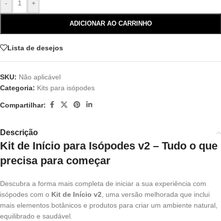
-
+
ADICIONAR AO CARRINHO
Lista de desejos
SKU:
Não aplicável
Categoria:
Kits para isópodes
Compartilhar:
Descrição
Kit de Início para Isópodes v2 – Tudo o que
precisa para começar
Descubra a forma mais completa de iniciar a sua experiência com
isópodes com o
Kit de Início v2
, uma versão melhorada que inclui
mais elementos botânicos e produtos para criar um ambiente natural,
equilibrado e saudável.