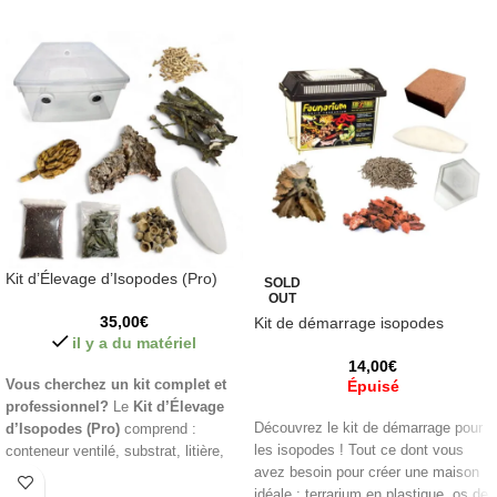
Kit d’Élevage d’Isopodes (Pro)
SOLD
OUT
35,00
€
Kit de démarrage isopodes
il y a du matériel
14,00
€
Vous cherchez un kit complet et
Épuisé
professionnel?
Le
Kit d’Élevage
Découvrez le kit de démarrage pour
d’Isopodes (Pro)
comprend :
les isopodes ! Tout ce dont vous
conteneur ventilé, substrat, litière,
avez besoin pour créer une maison
écorce de liège, branches avec
idéale : terrarium en plastique, os de
lichen, os de seiche, gousse de