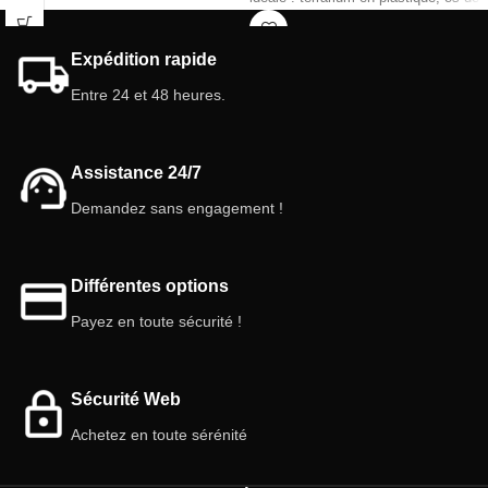
seiche, nourriture, substrats naturels
magnolia, coupelles de glands et
et plus encore. Idéal pour les
IsoSnack. Parfait pour débuter avec
Expédition rapide
débutants et les amoureux de la
les isopodes ! 🌿
nature. Commencez votre aventure
Entre 24 et 48 heures.
fascinante dès aujourd'hui !
Assistance 24/7
Demandez sans engagement !
Différentes options
Payez en toute sécurité !
Sécurité Web
Achetez en toute sérénité