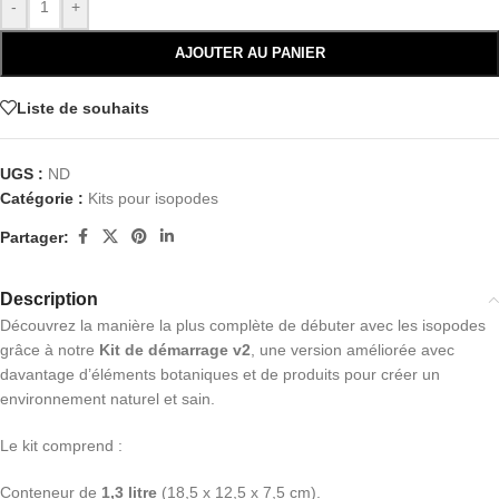
-
+
AJOUTER AU PANIER
Liste de souhaits
UGS :
ND
Catégorie :
Kits pour isopodes
Partager:
Description
Découvrez la manière la plus complète de débuter avec les isopodes
grâce à notre
Kit de démarrage v2
, une version améliorée avec
davantage d’éléments botaniques et de produits pour créer un
environnement naturel et sain.
Le kit comprend :
Conteneur de
1,3 litre
(18,5 x 12,5 x 7,5 cm).