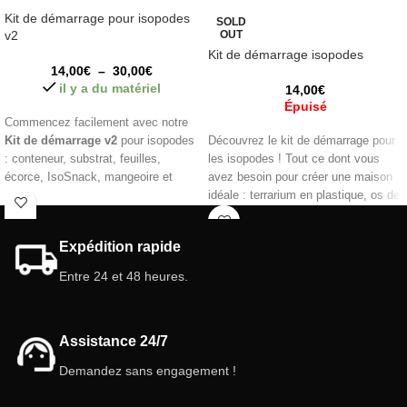
Kit de démarrage pour isopodes
SOLD
v2
OUT
Kit de démarrage isopodes
14,00
€
–
30,00
€
il y a du matériel
14,00
€
Épuisé
Commencez facilement avec notre
Kit de démarrage v2
pour isopodes
Découvrez le kit de démarrage pour
: conteneur, substrat, feuilles,
les isopodes ! Tout ce dont vous
écorce, IsoSnack, mangeoire et
avez besoin pour créer une maison
gousse de magnolia. Ajoutez des
idéale : terrarium en plastique, os de
isopodes à prix réduit et créez un
seiche, nourriture, substrats naturels
habitat sain et naturel dès le premier
et plus encore. Idéal pour les
Expédition rapide
jour.
débutants et les amoureux de la
nature. Commencez votre aventure
Entre 24 et 48 heures.
fascinante dès aujourd'hui !
Assistance 24/7
Demandez sans engagement !