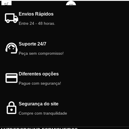
Ideal para ambientes úmidos, ela
traz vida, cor e frescor natural ao
Envios Rápidos
seu cantinho verde. Uma planta
encantadora e cheia de
Entre 24 - 48 horas.
personalidade!
Características:
Suporte 24/7
Vaso:
5,5 cm
Planta:
Interior, terrários.
Peça sem compromisso!
Diferentes opções
Pague com segurança!
Segurança do site
Compre com tranquilidade