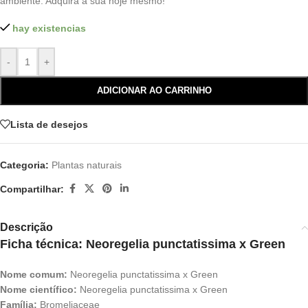
ambiente. Adquira a sua hoje mesmo!
hay existencias
-
+
ADICIONAR AO CARRINHO
Lista de desejos
Categoria:
Plantas naturais
Compartilhar:
Descrição
Ficha técnica: Neoregelia punctatissima x Green
Nome comum:
Neoregelia punctatissima x Green
Nome científico:
Neoregelia punctatissima x Green
Família:
Bromeliaceae