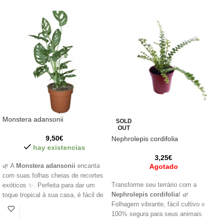
Monstera adansonii
SOLD
OUT
9,50
€
Nephrolepis cordifolia
hay existencias
3,25
€
🌿 A
Monstera adansonii
encanta
Agotado
com suas folhas cheias de recortes
Transforme seu terrário com a
exóticos ✨. Perfeita para dar um
Nephrolepis cordifolia
! 🌿
toque tropical à sua casa, é fácil de
Folhagem vibrante, fácil cultivo e
cuidar e fica linda pendurada ou
100% segura para seus animais.
subindo em suportes 🌱.