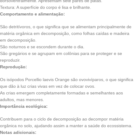
dorsoventralmente. Apresentam sete pares de patas.
Textura: A superfície do corpo é lisa e brilhante.
Comportamento e alimentação:
São detritívoros, o que significa que se alimentam principalmente de
matéria orgânica em decomposição, como folhas caídas e madeira
em decomposição.
São noturnos e se escondem durante o dia.
São gregários e se agrupam em colônias para se proteger e se
reproduzir.
Reprodução:
Os isópodos Porcellio laevis Orange são ovovivíparos, o que significa
que dão à luz crias vivas em vez de colocar ovos.
As crias emergem completamente formadas e semelhantes aos
adultos, mas menores.
Importância ecológica:
Contribuem para o ciclo de decomposição ao decompor matéria
orgânica no solo, ajudando assim a manter a saúde do ecossistema.
Notas adicionais: