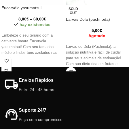
Eucorydia yasumatsui
SOLD
OUT
8,00
€
–
60,00
€
Larvas Dola (pachnoda)
hay existencias
5,00
€
Embeleze o seu terrário com a
Agotado
cativante barata Eucorydia
Larvas de Dola (Pachnoda): a
yasumatsui! Com seu tamanho
solução nutritiva e fácil de cuidar
médio e lindos tons azulados nas
para seus animais de estimação!
asas, dá um toque único ao seu
Com sua dieta rica em frutas e
terrário. Observe sua atividade
vegetais, são uma excelente fonte
noturna e maravilhe-se com seu
de proteínas e praticamente não
comportamento intrigante. Uma
Envios Rápidos
contêm gordura, ideal para formigas,
adição fascinante que transformará
artrópodes, répteis e anfíbios.
o seu terrário num verdadeiro oásis
Entre 24 - 48 horas.
Escolha o melhor para seus pets!!
natural.
Suporte 24/7
Peça sem compromisso!