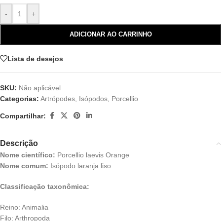
-
+
ADICIONAR AO CARRINHO
Lista de desejos
SKU:
Não aplicável
Categorias:
Artrópodes
,
Isópodos
,
Porcellio
Compartilhar:
Descrição
Nome científico:
Porcellio laevis Orange
Nome comum:
Isópodo laranja liso
Classificação taxonômica:
Reino: Animalia
Filo: Arthropoda