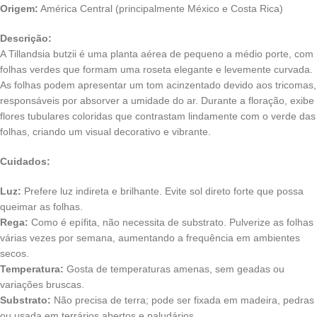
Origem:
América Central (principalmente México e Costa Rica)
Descrição:
A Tillandsia butzii é uma planta aérea de pequeno a médio porte, com
folhas verdes que formam uma roseta elegante e levemente curvada.
As folhas podem apresentar um tom acinzentado devido aos tricomas,
responsáveis por absorver a umidade do ar. Durante a floração, exibe
flores tubulares coloridas que contrastam lindamente com o verde das
folhas, criando um visual decorativo e vibrante.
Cuidados:
Luz:
Prefere luz indireta e brilhante. Evite sol direto forte que possa
queimar as folhas.
Rega:
Como é epífita, não necessita de substrato. Pulverize as folhas
várias vezes por semana, aumentando a frequência em ambientes
secos.
Temperatura:
Gosta de temperaturas amenas, sem geadas ou
variações bruscas.
Substrato:
Não precisa de terra; pode ser fixada em madeira, pedras
ou usada em terrários abertos e paludários.