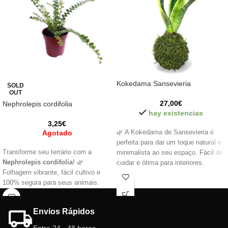
Kokedama Sansevieria
SOLD
OUT
27,00
€
Nephrolepis cordifolia
hay existencias
3,25
€
Agotado
🌿 A Kokedama de Sansevieria é
perfeita para dar um toque natural e
Transforme seu terrário com a
minimalista ao seu espaço. Fácil de
Nephrolepis cordifolia
! 🌿
cuidar e ótima para interiores.
Folhagem vibrante, fácil cultivo e
*
Cada kokedama é única, feita à
100% segura para seus animais.
mão com musgo natural, podendo
Ideal para ambientes úmidos, ela
apresentar pequenas variações.
traz vida, cor e frescor natural ao
Envios Rápidos
seu cantinho verde. Uma planta
encantadora e cheia de
Entre 24 - 48 horas.