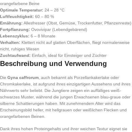
orangefarbene Beine
Optimale Temperatur:
24 – 28 °C
Luftfeuchtigkeit:
60 – 80 %
Ernährung:
Allesfresser (Obst, Gemüse, Trockenfutter, Pflanzenreste)
Fortpflanzung:
Ovovivipar (Lebendgebärend)
Lebenszyklus:
6 – 8 Monate
Verhalten:
Klettert nicht auf glatten Oberflächen, fliegt normalerweise
nicht, ruhiges Wesen
Zuchtaufwand:
Einfach, ideal für Einsteiger und Züchter
Beschreibung und Verwendung
Die
Gyna caffrorum
, auch bekannt als Porzellankakerlake oder
Chromkakerlake, ist aufgrund ihres einzigartigen Aussehens und ihres
Nährwerts sehr beliebt. Die Jungtiere zeigen ein auffälliges weiß-
schwarzes Muster, während die jungen Erwachsenen blau-graue oder
silberne Schattierungen haben. Mit zunehmendem Alter wird das
Erscheinungsbild heller, mit hellgrauen oder weißlichen Flecken und
orangefarbenen Beinen.
Dank ihres hohen Proteingehalts und ihrer weichen Textur eignet sie