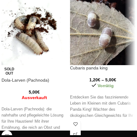
Cubaris panda king
SOLD
OUT
1,20
€
–
5,00
€
Dola-Larven (Pachnoda)
Vorrätig
5,00
€
Ausverkauft
Entdecken Sie das faszinierende
Leben im Kleinen mit dem Cubaris
Dola-Larven (Pachnoda): die
Panda King! Wächter des
nahrhafte und pflegeleichte Lösung
ökologischen Gleichgewichts für Ihr
für Ihre Haustiere! Mit ihrer
Terrarium. Erwecken Sie Ihren
Ernährung, die reich an Obst und
Lebensraum mit diesen
Gemüse ist, sind sie eine
entzückenden und nützlichen