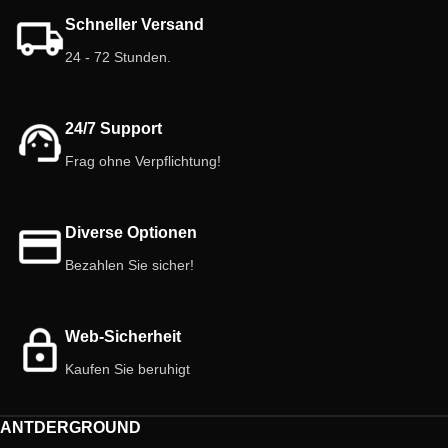
ausgezeichnete Proteinquelle und
Begleitern zum Leben!
Schneller Versand
enthalten praktisch kein Fett, ideal
für Ameisen, Arthropoden, Reptilien
24 - 72 Stunden.
und Amphibien. Wählen Sie das
Beste für Ihre Haustiere!
24/7 Support
Frag ohne Verpflichtung!
Diverse Optionen
Bezahlen Sie sicher!
Web-Sicherheit
Kaufen Sie beruhigt
ANTDERGROUND