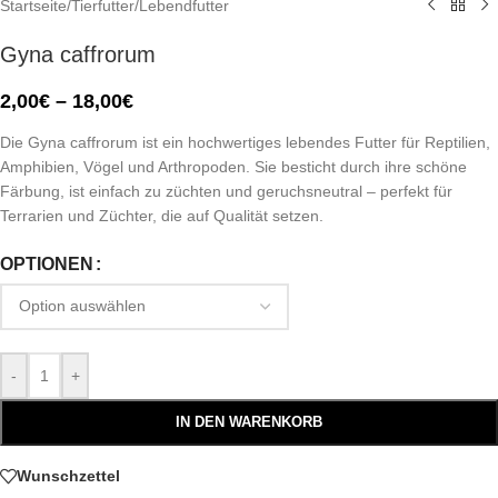
Startseite
/
Tierfutter
/
Lebendfutter
Gyna caffrorum
2,00
€
–
18,00
€
Die Gyna caffrorum ist ein hochwertiges lebendes Futter für Reptilien,
Amphibien, Vögel und Arthropoden. Sie besticht durch ihre schöne
Färbung, ist einfach zu züchten und geruchsneutral – perfekt für
Terrarien und Züchter, die auf Qualität setzen.
OPTIONEN
-
+
IN DEN WARENKORB
Wunschzettel