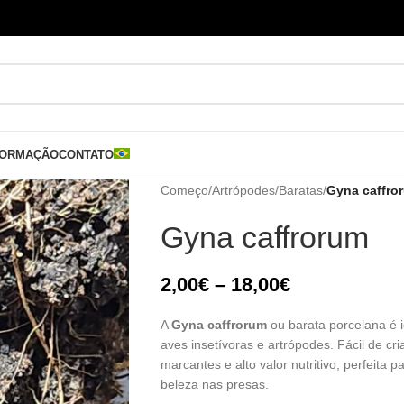
FORMAÇÃO
CONTATO
Começo
/
Artrópodes
/
Baratas
/
Gyna caffro
Gyna caffrorum
2,00
€
–
18,00
€
A
Gyna caffrorum
ou barata porcelana é i
aves insetívoras e artrópodes. Fácil de cr
marcantes e alto valor nutritivo, perfeita 
beleza nas presas.