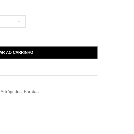
NAR AO CARRINHO
Artrópodes
,
Baratas