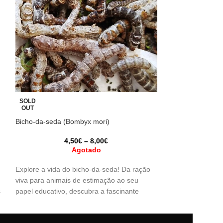
Zophoba morio
SOLD
OUT
2,
Bicho-da-seda (Bombyx mori)
h
4,50
€
–
8,00
€
Descubra a excel
Agotado
seus animais de 
verme Zophoba mo
Explore a vida do bicho-da-seda! Da ração
fácil de criar, é o
viva para animais de estimação ao seu
répteis, anfíbios
s
papel educativo, descubra a fascinante
para seu pet! 🐍
metamorfose desses incríveis insetos. 🐛