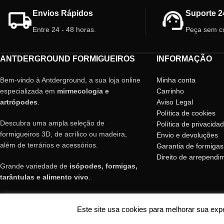
completa. Qualidade garantida!
Envios Rápidos
Suporte 2
Entre 24 - 48 horas.
Peça sem c
ANTDERGROUND FORMIGUEIROS
INFORMAÇÃO
Bem-vindo à Antderground, a sua loja online
Minha conta
especializada em
mirmecologia e
Carrinho
artrópodes
.
Aviso Legal
Política de cookies
Descubra uma ampla seleção de
Política de privacida
formigueiros 3D, de acrílico ou madeira,
Envio e devoluções
além de terrários e acessórios.
Garantia de formigas
Direito de arrependi
Grande variedade de
isópodes, formigas,
tarântulas e alimento vivo
.
Envios rápidos para todo Portugal e
Este site usa cookies para melhorar sua ex
Europa.
© Copyright Antderground 2017- 2024 ---> Nucli zoologic: 9015-1457203/2021