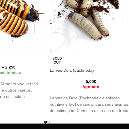
SOLD
OUT
€
–
2,25
€
Larvas Dola (pachnoda)
existencias
5,00
€
 Alimento vivo versátil
Agotado
s e outros insetos.
ar e estimula o
Larvas de Dola (Pachnoda): a solução
aça.
nutritiva e fácil de cuidar para seus animais
de estimação! Com sua dieta rica em fruta
e vegetais, são uma excelente fonte de
proteínas e praticamente não contêm