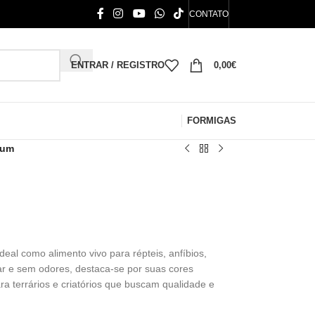
CONTATO
ENTRAR / REGISTRO
0,00
€
FORMIGAS
rum
deal como alimento vivo para répteis, anfíbios,
iar e sem odores, destaca-se por suas cores
para terrários e criatórios que buscam qualidade e