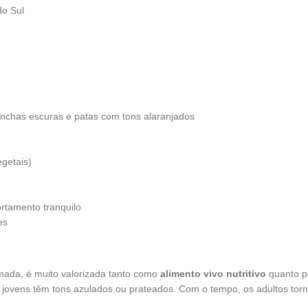
do Sul
nchas escuras e patas com tons alaranjados
egetais)
rtamento tranquilo
es
ada, é muito valorizada tanto como
alimento vivo nutritivo
quanto pe
jovens têm tons azulados ou prateados. Com o tempo, os adultos torn