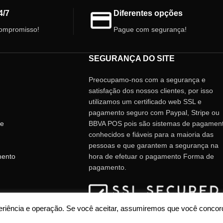
gordura, ideal para formigas, artrópodes,
répteis e anfíbios. Escolha o melhor para
4/7
Diferentes opções
seus pets!!
ompromisso!
Pague com segurança!
SEGURANÇA DO SITE
Preocupamo-nos com a segurança e
satisfação dos nossos clientes, por isso
utilizamos um certificado web SSL e
pagamento seguro com Paypal, Stripe ou
de
BBVA POS pois são sistemas de pagamen
conhecidos e fiáveis ​​para a maioria das
pessoas e que garantem a segurança na
mento
hora de efetuar o pagamento Forma de
pagamento.
periência e operação. Se você aceitar, assumiremos que você conco