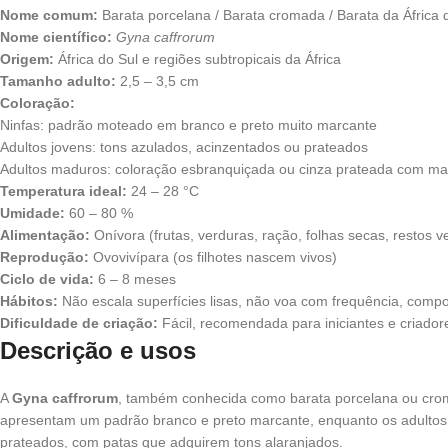
Nome comum:
Barata porcelana / Barata cromada / Barata da África 
Nome científico:
Gyna caffrorum
Origem:
África do Sul e regiões subtropicais da África
Tamanho adulto:
2,5 – 3,5 cm
Coloração:
Ninfas: padrão moteado em branco e preto muito marcante
Adultos jovens: tons azulados, acinzentados ou prateados
Adultos maduros: coloração esbranquiçada ou cinza prateada com ma
Temperatura ideal:
24 – 28 °C
Umidade:
60 – 80 %
Alimentação:
Onívora (frutas, verduras, ração, folhas secas, restos v
Reprodução:
Ovovivípara (os filhotes nascem vivos)
Ciclo de vida:
6 – 8 meses
Hábitos:
Não escala superfícies lisas, não voa com frequência, compo
Dificuldade de criação:
Fácil, recomendada para iniciantes e criador
Descrição e usos
A
Gyna caffrorum
, também conhecida como barata porcelana ou crom
apresentam um padrão branco e preto marcante, enquanto os adultos 
prateados, com patas que adquirem tons alaranjados.