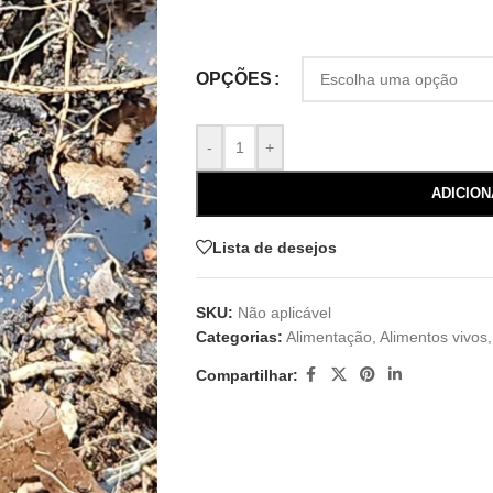
OPÇÕES
-
+
ADICIO
Lista de desejos
SKU:
Não aplicável
Categorias:
Alimentação
,
Alimentos vivos
,
Compartilhar: