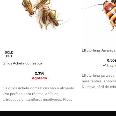
Elliptorhina Javanica
SOLD
OUT
0,50
Grilos Acheta domestica
hay 
2,35
€
Elliptorhina javanica:
Agotado
para répteis, anfíbio
Nutritivo, fácil de cri
Os grilos Acheta domesticus são o alimento
comportamento de c
vivo perfeito para répteis, anfíbios,
artrópodes e mamíferos insetívoros. Ricos
em proteínas e minerais, estimulam o
instinto de caça e garantem uma nutrição