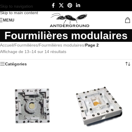
Skip to navigation
Skip to main content
MENU
Fourmilières modulaires
Accueil
/
Fourmilières
/
Fourmilières modulaires
/
Page 2
Affichage de 13–14 sur 14 résultats
Catégories