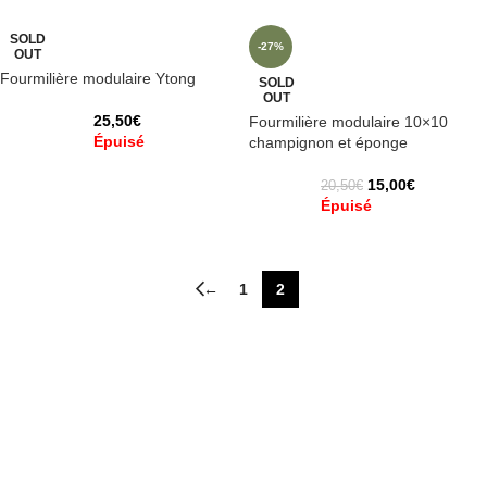
SOLD
-27%
OUT
Fourmilière modulaire Ytong
SOLD
OUT
25,50
€
Fourmilière modulaire 10×10
Épuisé
champignon et éponge
15,00
€
20,50
€
Épuisé
←
1
2