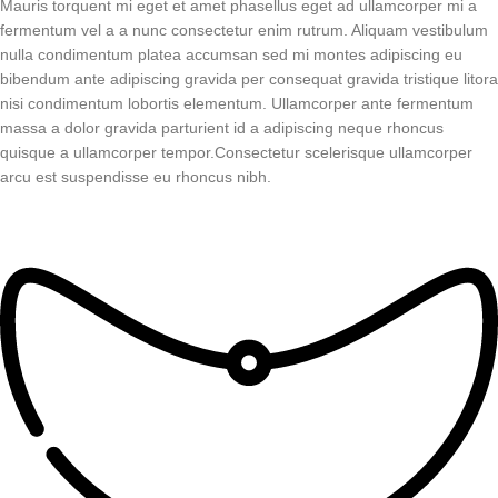
salmón. Una especie robusta y
isópodos resistentes, llamativos y
Mauris torquent mi eget et amet phasellus eget ad ullamcorper mi a
resistente, ideal para aficionados
fáciles de observar.
fermentum vel a a nunc consectetur enim rutrum. Aliquam vestibulum
con cierta experiencia que buscan
nulla condimentum platea accumsan sed mi montes adipiscing eu
un ejemplar de gran presencia y fácil
bibendum ante adipiscing gravida per consequat gravida tristique litora
mantenimiento bajo las condiciones
nisi condimentum lobortis elementum. Ullamcorper ante fermentum
adecuadas.
massa a dolor gravida parturient id a adipiscing neque rhoncus
quisque a ullamcorper tempor.Consectetur scelerisque ullamcorper
arcu est suspendisse eu rhoncus nibh.