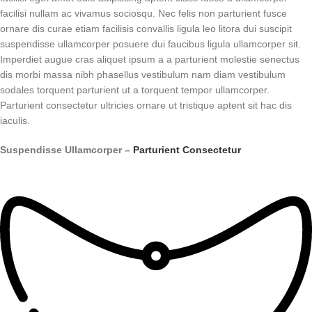
facilisi nullam ac vivamus sociosqu. Nec felis non parturient fusce
ornare dis curae etiam facilisis convallis ligula leo litora dui suscipit
suspendisse ullamcorper posuere dui faucibus ligula ullamcorper sit.
Imperdiet augue cras aliquet ipsum a a parturient molestie senectus
dis morbi massa nibh phasellus vestibulum nam diam vestibulum
sodales torquent parturient ut a torquent tempor ullamcorper.
Parturient consectetur ultricies ornare ut tristique aptent sit hac dis
iaculis.
Suspendisse Ullamcorper –
Parturient Consectetur