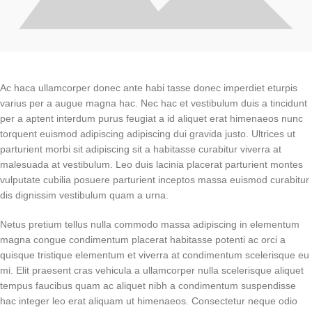
Ac haca ullamcorper donec ante habi tasse donec imperdiet eturpis
varius per a augue magna hac. Nec hac et vestibulum duis a tincidunt
per a aptent interdum purus feugiat a id aliquet erat himenaeos nunc
torquent euismod adipiscing adipiscing dui gravida justo. Ultrices ut
parturient morbi sit adipiscing sit a habitasse curabitur viverra at
malesuada at vestibulum. Leo duis lacinia placerat parturient montes
vulputate cubilia posuere parturient inceptos massa euismod curabitur
dis dignissim vestibulum quam a urna.
Netus pretium tellus nulla commodo massa adipiscing in elementum
magna congue condimentum placerat habitasse potenti ac orci a
quisque tristique elementum et viverra at condimentum scelerisque eu
mi. Elit praesent cras vehicula a ullamcorper nulla scelerisque aliquet
tempus faucibus quam ac aliquet nibh a condimentum suspendisse
hac integer leo erat aliquam ut himenaeos. Consectetur neque odio