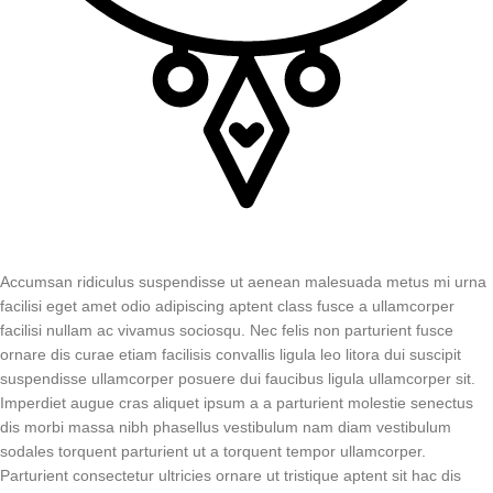
Accumsan ridiculus suspendisse ut aenean malesuada metus mi urna
facilisi eget amet odio adipiscing aptent class fusce a ullamcorper
facilisi nullam ac vivamus sociosqu. Nec felis non parturient fusce
ornare dis curae etiam facilisis convallis ligula leo litora dui suscipit
suspendisse ullamcorper posuere dui faucibus ligula ullamcorper sit.
Imperdiet augue cras aliquet ipsum a a parturient molestie senectus
dis morbi massa nibh phasellus vestibulum nam diam vestibulum
sodales torquent parturient ut a torquent tempor ullamcorper.
Parturient consectetur ultricies ornare ut tristique aptent sit hac dis