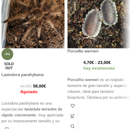
Porcellio werneri
-9%
4,70
€
-
23,00
€
SOLD
hay existencias
OUT
Lasiodora parahybana
Porcellio werneri
es un isópodo
58,00
€
terrestre de gran tamaño y aspecto
64,00
€
Agotado
robusto, ideal para terrarios
bioactivos. Destaca por su actividad
Lasiodora parahybana
es una
y por su importante función como
espectacular
tarántula terrestre de
descomponedor natural, ayudando a
rápido crecimiento
, muy apreciada
reciclar hojas, madera y materia
por su impresionante tamaño y su
orgánica. Una especie muy
llamativa coloración con tonos
apreciada por quienes buscan