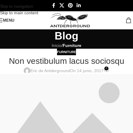
Skip to navigation
Skip to main content
MENU
Blog
Inicio
/
Furniture
FURNITURE
Non vestibulum lacus sociosqu
0
Eric de Antderground
On 14 junio, 2017