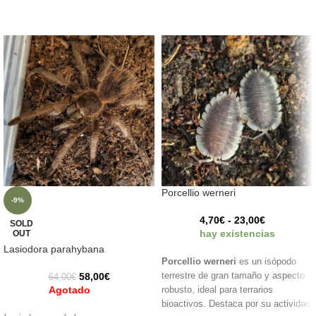
Porcellio werneri
-9%
4,70
€
-
23,00
€
SOLD
hay existencias
OUT
Lasiodora parahybana
Porcellio werneri
es un isópodo
58,00
€
terrestre de gran tamaño y aspecto
64,00
€
Agotado
robusto, ideal para terrarios
bioactivos. Destaca por su actividad