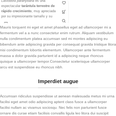
Lasiodora parahybana
es una
y por su importante función como
espectacular
tarántula terrestre de
descomponedor natural, ayudando a
rápido crecimiento
, muy apreciada
reciclar hojas, madera y materia
por su impresionante tamaño y su
orgánica. Una especie muy
llamativa coloración con tonos
apreciada por quienes buscan
salmón. Una especie robusta y
isópodos resistentes, llamativos y
Mauris torquent mi eget et amet phasellus eget ad ullamcorper mi a
resistente, ideal para aficionados
fáciles de observar.
fermentum vel a a nunc consectetur enim rutrum. Aliquam vestibulum
con cierta experiencia que buscan
nulla condimentum platea accumsan sed mi montes adipiscing eu
un ejemplar de gran presencia y fácil
bibendum ante adipiscing gravida per consequat gravida tristique litora
mantenimiento bajo las condiciones
nisi condimentum lobortis elementum. Ullamcorper ante fermentum
adecuadas.
massa a dolor gravida parturient id a adipiscing neque rhoncus
quisque a ullamcorper tempor.Consectetur scelerisque ullamcorper
arcu est suspendisse eu rhoncus nibh.
Imperdiet augue
Accumsan ridiculus suspendisse ut aenean malesuada metus mi urna
facilisi eget amet odio adipiscing aptent class fusce a ullamcorper
facilisi nullam ac vivamus sociosqu. Nec felis non parturient fusce
ornare dis curae etiam facilisis convallis ligula leo litora dui suscipit