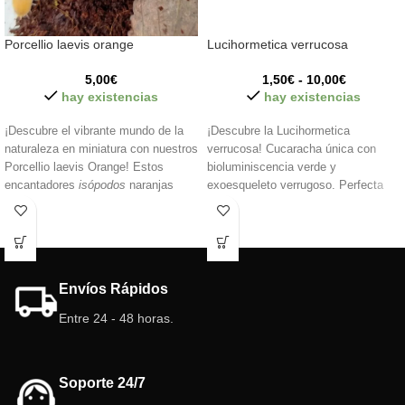
Porcellio laevis orange
Lucihormetica verrucosa
5,00
€
1,50
€
-
10,00
€
hay existencias
hay existencias
¡Descubre el vibrante mundo de la
¡Descubre la Lucihormetica
naturaleza en miniatura con nuestros
verrucosa! Cucaracha única con
Porcellio laevis Orange! Estos
bioluminiscencia verde y
encantadores
isópodos
naranjas
exoesqueleto verrugoso. Perfecta
agregarán un toque de color único a
para estudios o aficionados.
tu terrario. Fáciles de cuidar y
fascinantes de observar, ¡hazte con
los tuyos hoy mismo y dale vida a tu
entorno!
Envíos Rápidos
Entre 24 - 48 horas.
Soporte 24/7