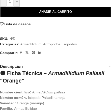
-
+
AÑADIR AL CARRITO
Lista de deseos
SKU:
N/D
Categorías:
Armadillidium
,
Artrópodos
,
Isópodos
Compartir:
Descripción
🟠 Ficha Técnica –
Armadillidium Pallasii
“Orange”
Nombre científico:
Armadillidium pallasii
Nombre común:
Isópodo Pallasii naranja
Variedad:
Orange (naranja)
Familia:
Armadillidiidae